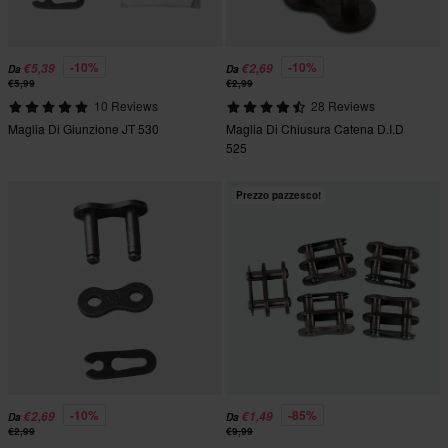
-10%
-10%
€5,39
€2,69
Da
Da
€5,99
€2,99
10 Reviews
28 Reviews
Maglia Di Giunzione JT 530
Maglia Di Chiusura Catena D.I.D
525
Prezzo pazzesco!
-10%
-85%
€2,69
€1,49
Da
Da
€2,99
€9,99