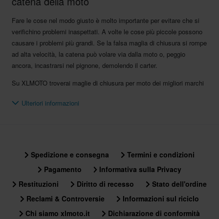
catena della moto
Fare le cose nel modo giusto è molto importante per evitare che si
verifichino problemi inaspettati. A volte le cose più piccole possono
causare i problemi più grandi. Se la falsa maglia di chiusura si rompe
ad alta velocità, la catena può volare via dalla moto o, peggio
ancora, incastrarsi nel pignone, demolendo il carter.
Su XLMOTO troverai maglie di chiusura per moto dei migliori marchi
e attrezzi per catene di alta qualità in modo da poter eseguire il
Ulteriori informazioni
lavoro correttamente al primo tentativo. Una falsa maglia per moto è
l'unico collegamento che unisce la catena di una moto e ne estistono
di due tipi: falsa maglia a clip o a rivetto.
Falsa maglia a clip o a rivetto
Spedizione e consegna
Termini e condizioni
La falsa maglia in versione clip è semplicemente una maglia con una
clip che la tiene in posizione. La falsa maglia a rivetto è invece una
Pagamento
Informativa sulla Privacy
maglia di chiusura che viene pressata sulla catena con uno speciale
Restituzioni
Diritto di recesso
Stato dell'ordine
utensile, il ribattitore.
Reclami & Controversie
Informazioni sul riciclo
La falsa maglia di chiusura a clip va bene per le moto più piccole e
Chi siamo xlmoto.it
Dichiarazione di conformità
se non si ha intenzione di correre ad alta velocità. La maggior parte