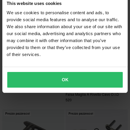
This website uses cookies
We use cookies to personalise content and ads, to
Prezzo pazzesco!
Prezzo pazzesco!
provide social media features and to analyse our traffic.
We also share information about your use of our site with
our social media, advertising and analytics partners who
may combine it with other information that you’ve
provided to them or that they’ve collected from your use
of their services.
-20%
-33%
€3,99
€1,99
Da
OK
€4,99
€2,99
Falsa Maglia A Clip ProX 428MX
12 Reviews
Falsa Maglia A Rivetto Cavo D.I.D
520
Prezzo pazzesco!
Prezzo pazzesco!