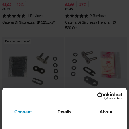
-10%
-27%
€5,99
€3,99
€6,62
€5,45
1 Reviews
2 Reviews
Catena Di Sicurezza RK 525ZXW
Catena Di Sicurezza Renthal R3
520 Oro
Prezzo pazzesco!
-33%
-10%
€1,99
€1,79
Da
€2,99
€1,99
Consent
Details
About
6 Reviews
7 Reviews
Falsa Maglia A Clip CZ DZX 520
Falsa Maglia A Clip D.I.D 420