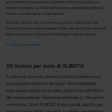
per permetterne il movimento e assorbire i detriti che produce un
motore funzionante. Un livello dell'olio basso potrebbe far grippare il
motore e causare danni a lungo termine.
Un errore comune che si commette è quello di credere che l'olio
motore di una moto vada cambiato in base alle ore di guida mentre la
regola è cambiarlo in base al chilometraggio o quando tocca la
manutenzione annuale. Inoltre è importante sapere quale olio sia
Ulteriori informazioni
adatto alla propria moto. Per prima cosa controlliamo i diversi tipi di
olio disponibili:
Minerale
Oli motore per moto di XLMOTO
Semisintetico
Sintetico
Il motore di una moto produce potenza istantanea con
L'olio minerale è quello più comune. Questo olio viene raffinato dal
una semplice rotazione del polso. Sfortunatamente,
petrolio greggio ed è la variante più economica dell'olio motore. È
adatto per motori con cambio separato o frizione a secco. Un olio
tutta questa coppia ha un costo, poiché l'olio all'interno
minerale di alta qualità può essere una buona scelta per i motociclisti
del motore lotta per mantenere lubrificate le 100 parti in
che si prendono cura del motore, lo riscaldano e non utilizzano a
movimento. Gli oli XLMOTO di alta qualità, dall'olio per
tutta potenza.
moto a 2 tempi all'olio per moto a 4 tempi, garantiranno