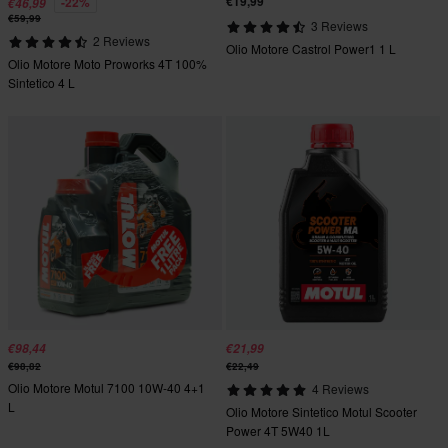
€19,99
-22%
€46,99
€59,99
3 Reviews
2 Reviews
Olio Motore Castrol Power1 1 L
Olio Motore Moto Proworks 4T 100%
Sintetico 4 L
€98,44
€21,99
€98,82
€22,49
Olio Motore Motul 7100 10W-40 4+1
4 Reviews
L
Olio Motore Sintetico Motul Scooter
Power 4T 5W40 1L