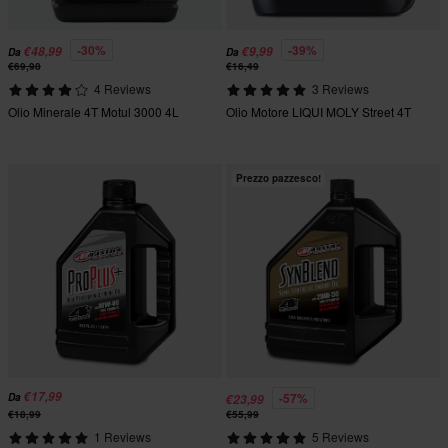
-30%
-39%
€48,99
€9,99
Da
Da
€69,98
€16,49
4 Reviews
3 Reviews
Olio Minerale 4T Motul 3000 4L
Olio Motore LIQUI MOLY Street 4T
Prezzo pazzesco!
€17,99
-57%
Da
€23,99
€18,99
€55,99
1 Reviews
5 Reviews