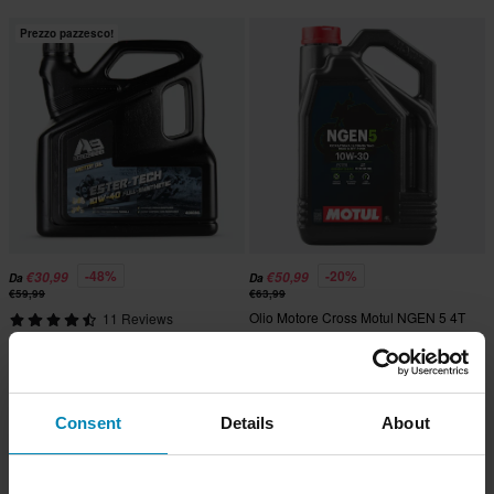
Prezzo pazzesco!
-48%
-20%
€30,99
€50,99
Da
Da
€59,99
€63,99
Olio Motore Cross Motul NGEN 5 4T
11 Reviews
4L
Olio Motore A9 Racing Ester 4L
Consent
Details
About