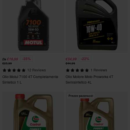
-35%
-22%
€16,99
€34,99
Da
€25,99
€44,99
12 Reviews
1 Reviews
Olio Motul 7100 4T Completamente
Olio Motore Moto Proworks 4T
Sintetico 1 L
Semisintetico 4L
Prezzo pazzesco!