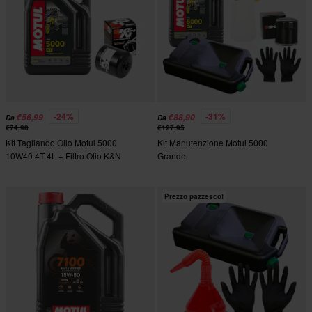
-24%
-31%
€56,99
€88,90
Da
Da
€74,98
€127,95
Kit Tagliando Olio Motul 5000
Kit Manutenzione Motul 5000
10W40 4T 4L + Filtro Olio K&N
Grande
Prezzo pazzesco!