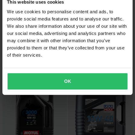
This website uses cookies
We use cookies to personalise content and ads, to
provide social media features and to analyse our traffic.
We also share information about your use of our site with
our social media, advertising and analytics partners who
may combine it with other information that you’ve
€12,54
-20%
Da
€15,98
Da
provided to them or that they’ve collected from your use
€19,98
1 Reviews
of their services.
2 Reviews
Olio Motore LIQUI MOLY Optimal 4T
Olio 4T Semi-Sintetico Motul 5100
1L
OK
Prezzo pazzesco!