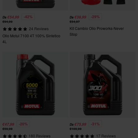
-42%
-29%
€54,99
€38,99
Da
Da
€94,99
€54,97
Kit Cambio Olio Proworks-Never
24 Reviews
Stop
Olio Motul 7100 4T 100% Sintetico
4L
-20%
-31%
€47,99
€75,99
Da
€59,99
€109,99
180 Reviews
17 Reviews