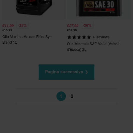
-25%
-26%
€11,99
€27,99
€15,99
€37,99
Olio Maxima Maxum Ester Syn
4 Reviews
Blend 1L
Olio Minerale SAE Motul (Veicoli
d'Epoca) 2L
Pagina successiva
1
2