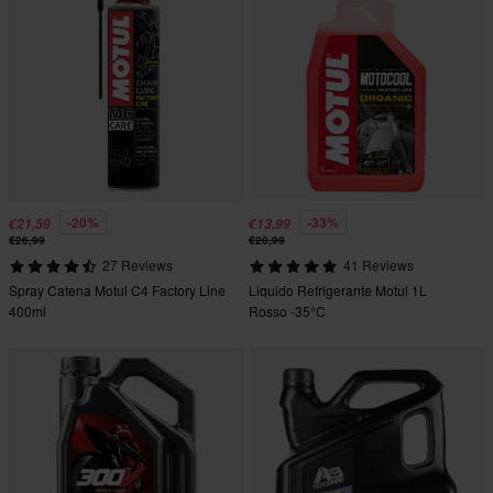
-20%
-33%
€21,59
€13,99
€26,99
€20,99
27 Reviews
41 Reviews
Spray Catena Motul C4 Factory Line
Liquido Refrigerante Motul 1L
400ml
Rosso -35°C