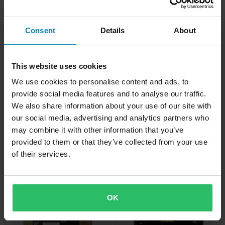
Consent
Details
About
This website uses cookies
-33%
-50%
€9,99
€4,99
We use cookies to personalise content and ads, to
€14,99
€9,99
provide social media features and to analyse our traffic.
3 Reviews
24 Reviews
We also share information about your use of our site with
Olio Forcella Proworks 1 L
Olio Spray Filtro Aria Proworks Air
Filter Oil Spray 400 ml
our social media, advertising and analytics partners who
may combine it with other information that you’ve
provided to them or that they’ve collected from your use
of their services.
OK