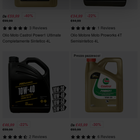
-40%
-22%
€59,99
€34,99
Da
€99,99
€44,99
3 Reviews
1 Reviews
Olio Moto Castrol Power1 Ultimate
Olio Motore Moto Proworks 4T
Completamente Sintetico 4L
Semisintetico 4L
Prezzo pazzesco!
-22%
-30%
€46,99
€45,99
Da
€59,99
€65,99
2 Reviews
6 Reviews