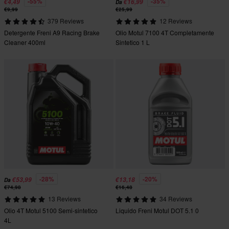
-55%
-35%
€4,49
€16,99
Da
€9,99
€25,99
379 Reviews
12 Reviews
Detergente Freni A9 Racing Brake
Olio Motul 7100 4T Completamente
Cleaner 400ml
Sintetico 1 L
-28%
-20%
€53,99
€13,18
Da
€74,98
€16,48
13 Reviews
34 Reviews
Olio 4T Motul 5100 Semi-sintetico
Liquido Freni Motul DOT 5.1 0
4L