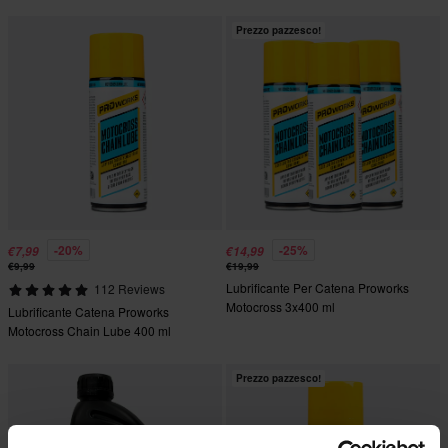
Prezzo pazzesco!
-20%
-25%
€7,99
€14,99
€9,99
€19,99
Lubrificante Per Catena Proworks
112 Reviews
Motocross 3x400 ml
Lubrificante Catena Proworks
Motocross Chain Lube 400 ml
Prezzo pazzesco!