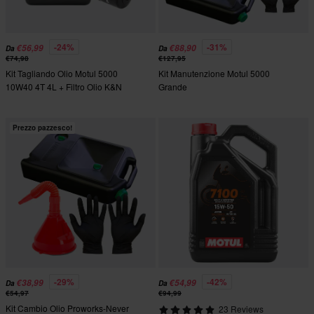
-24%
-31%
€56,99
€88,90
Da
Da
€74,98
€127,95
Kit Tagliando Olio Motul 5000
Kit Manutenzione Motul 5000
10W40 4T 4L + Filtro Olio K&N
Grande
Prezzo pazzesco!
-29%
-42%
€38,99
€54,99
Da
Da
€54,97
€94,99
Kit Cambio Olio Proworks-Never
23 Reviews