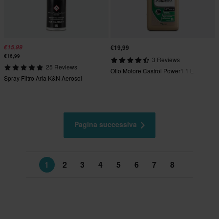
€15,99
€19,99
€16,99
3 Reviews
25 Reviews
Olio Motore Castrol Power1 1 L
Spray Filtro Aria K&N Aerosol
Pagina successiva
1
2
3
4
5
6
7
8