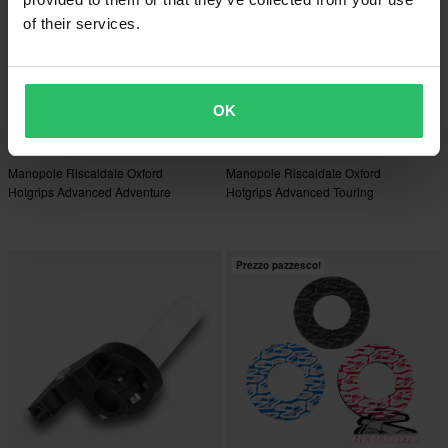
of their services.
OK
€99,99
€99,99
Manopole Riscaldate Oxford
Manopole Riscaldate Oxford
Hotgrips Advanced Adventure
Hotgrips Advanced Touring
Prezzo pazzesco!