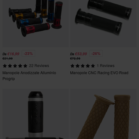
-23%
-26%
€16,99
€53,99
Da
Da
€21,99
€72,59
22 Reviews
1 Reviews
Manopole Anodizzate Alluminio
Manopole CNC Racing EVO Road
Progrip