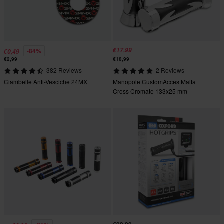
€17,99
-84%
€0,49
€2,99
€18,99
382 Reviews
2 Reviews
Ciambelle Anti-Vesciche 24MX
Manopole CustomAcces Malta
Cross Cromate 133x25 mm