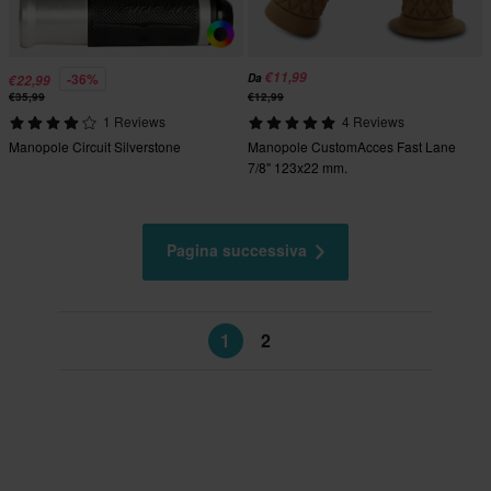
€11,99
-36%
Da
€22,99
€35,99
€12,99
1 Reviews
4 Reviews
Manopole Circuit Silverstone
Manopole CustomAcces Fast Lane
7/8" 123x22 mm.
Pagina successiva
1
2