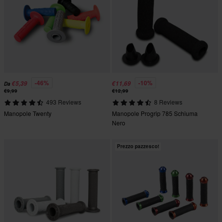
-46%
-10%
€5,39
€11,69
Da
€9,99
€12,99
493 Reviews
8 Reviews
Manopole Twenty
Manopole Progrip 785 Schiuma
Nero
Prezzo pazzesco!