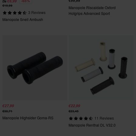
€99,99
-65%
€6,99
Da
€19,99
Manopole Riscaldate Oxford
3 Reviews
Hotgrips Advanced Sport
Manopole Snell Ambush
€27,99
€22,99
€30,71
€23,45
Manopole Highsider Goma-RS
11 Reviews
Manopole Renthal DL V32.0