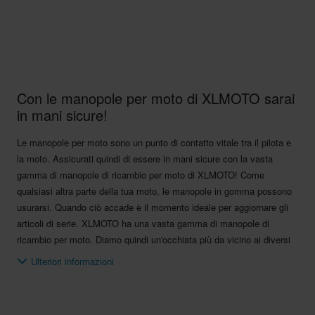
Con le manopole per moto di XLMOTO sarai
in mani sicure!
Le manopole per moto sono un punto di contatto vitale tra il pilota e
la moto. Assicurati quindi di essere in mani sicure con la vasta
gamma di manopole di ricambio per moto di XLMOTO! Come
qualsiasi altra parte della tua moto, le manopole in gomma possono
usurarsi. Quando ciò accade è il momento ideale per aggiornare gli
articoli di serie. XLMOTO ha una vasta gamma di manopole di
ricambio per moto. Diamo quindi un'occhiata più da vicino ai diversi
tipi disponibili.
Ulteriori informazioni
Tipi di manopole per moto
Manopole di serie
– Vuoi che la tua moto sembri come nuova?
Allora dai un'occhiata alle manopole aftermarket che offrono un look