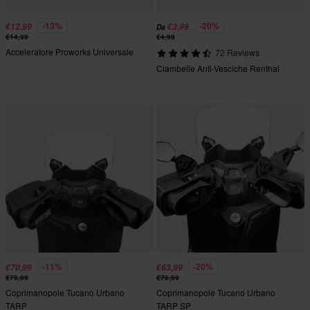
-13%
-20%
€12,99
€3,99
Da
€14,99
€4,99
Acceleratore Proworks Universale
72 Reviews
Ciambelle Anti-Vesciche Renthal
-11%
-20%
€70,99
€63,99
€79,99
€79,99
Coprimanopole Tucano Urbano
Coprimanopole Tucano Urbano
TARP
TARP SP