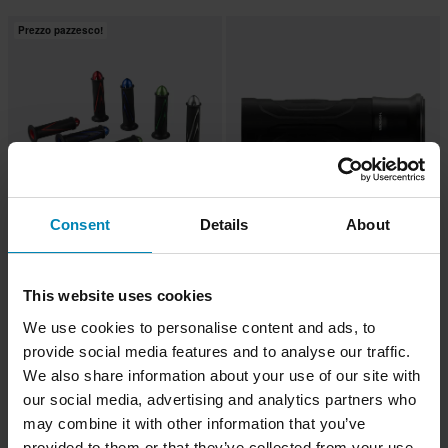
Prezzo pazzesco!
Consent
Details
About
€40,86
-73%
€3,99
Da
€14,99
€40,96
4 Reviews
1 Reviews
This website uses cookies
Manopole Snell Combat
Manopole Highsider Esagano-RS
We use cookies to personalise content and ads, to
provide social media features and to analyse our traffic.
We also share information about your use of our site with
our social media, advertising and analytics partners who
may combine it with other information that you’ve
provided to them or that they’ve collected from your use