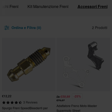
ischi Freni
Kit Manutenzione Freni
Accessori Freni
Ordina e Filtra (0)
2 Prodotti
€12,22
-25%
€59,99
Da
€79,87
3 Reviews
Adattatore Freno Moto-Master
Spurgo Freni SpeedBleeder® per
Supermoto Street