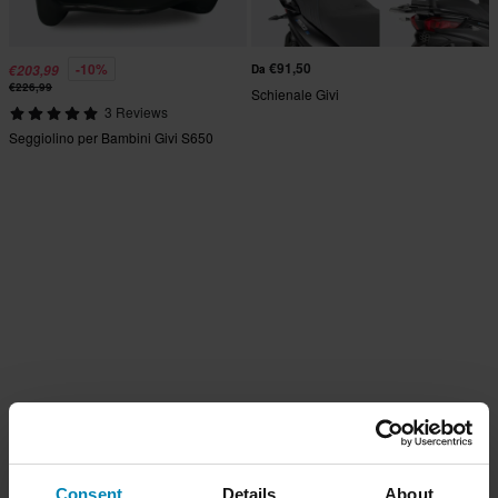
€91,50
-10%
€203,99
Da
€226,99
Schienale Givi
3 Reviews
Seggiolino per Bambini Givi S650
Consent
Details
About