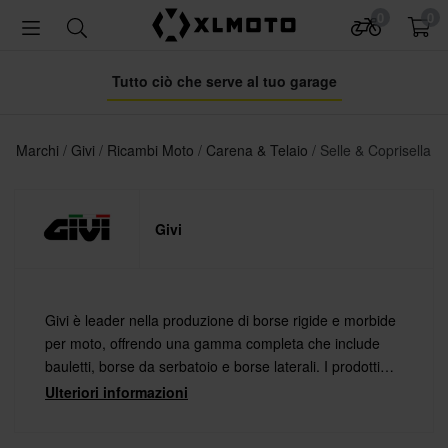
0
0
Tutto ciò che serve al tuo garage
Marchi
Givi
Ricambi Moto
Carena & Telaio
Selle & Coprisella
Givi
Givi è leader nella produzione di borse rigide e morbide
per moto, offrendo una gamma completa che include
bauletti, borse da serbatoio e borse laterali. I prodotti
GIVI sono noti per l'ottima qualità e l'elevata resistenza
Ulteriori informazioni
all'usura.