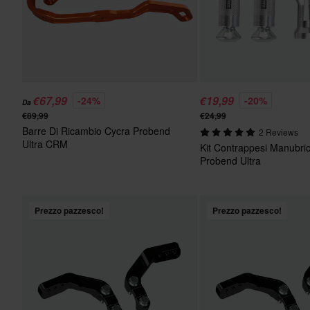
€67,99
€19,99
-24%
-20%
Da
€89,99
€24,99
Barre Di Ricambio Cycra Probend
2 Reviews
Ultra CRM
Kit Contrappesi Manubri
Probend Ultra
Prezzo pazzesco!
Prezzo pazzesco!