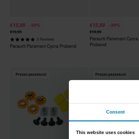
€15,99
€15,99
-20%
-20%
€19,99
€19,99
Paraurti Paramani Cycra 
3 Reviews
Probend
Paraurti Paramani Cycra Probend
Prezzo pazzesco!
Prezzo pazzesco!
Consent
This website uses cookies