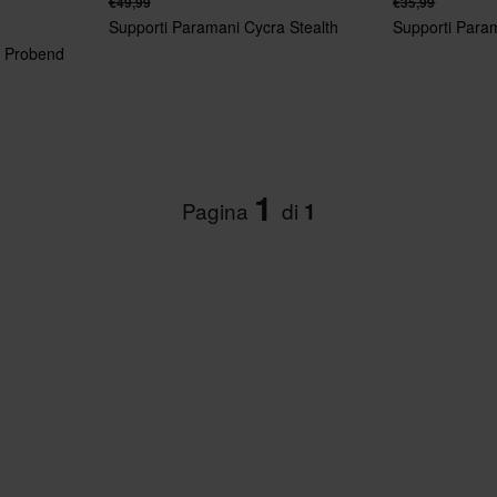
€49,99
€35,99
Supporti Paramani Cycra Stealth
Supporti Param
a Probend
1
Pagina
di
1