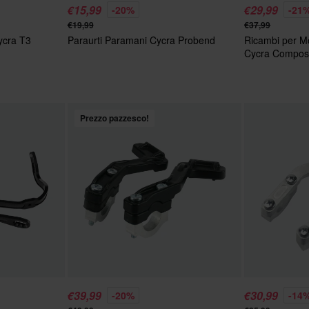
€15,99
€29,99
-20%
-21
€19,99
€37,99
ycra T3
Paraurti Paramani Cycra Probend
Ricambi per M
Cycra Compos
Prezzo pazzesco!
€39,99
€30,99
-20%
-14