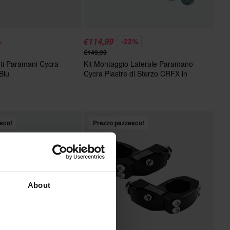
€114,99
%
-23%
€149,99
rti Paramani Cycra
Kit Montaggio Laterale Paramano
Blu
Cycra Piastre di Sterzo CRFX in
Lega
sco!
Prezzo pazzesco!
About