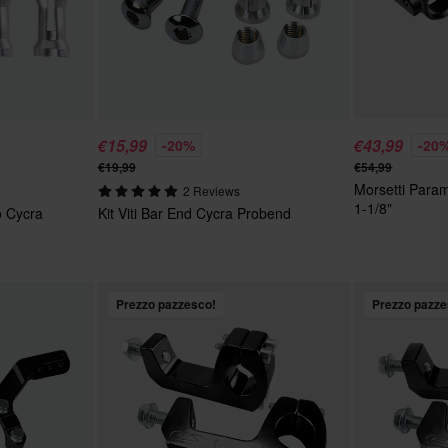
€15,99
€43,99
-20%
-20
€19,99
€54,99
Morsetti Para
2 Reviews
1-1/8"
o Cycra
Kit Viti Bar End Cycra Probend
Prezzo pazzesco!
Prezzo pazze