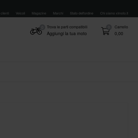
clienti
Veicoli
Magazine
Marchi
Stato dell'ordine
Chi siamo xlmoto.it
Trova le parti compatibili
Carrello
0
0
Aggiungi la tua moto
0,00