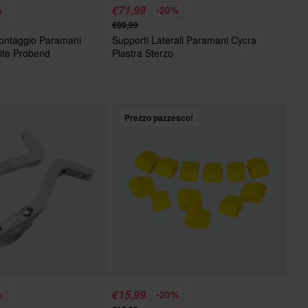
€71,99
%
-20%
€89,99
ontaggio Paramani
Supporti Laterali Paramani Cycra
ite Probend
Piastra Sterzo
Prezzo pazzesco!
€15,99
%
-20%