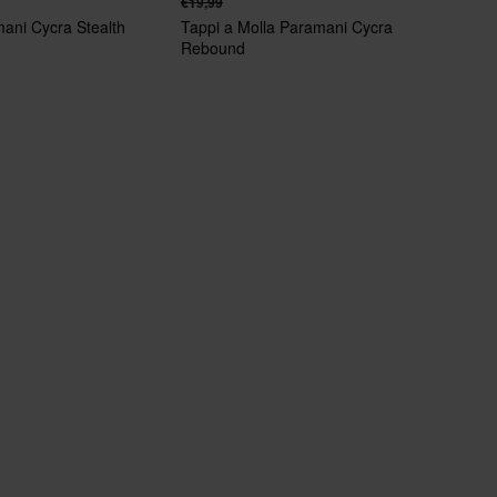
€19,99
ani Cycra Stealth
Tappi a Molla Paramani Cycra
Rebound