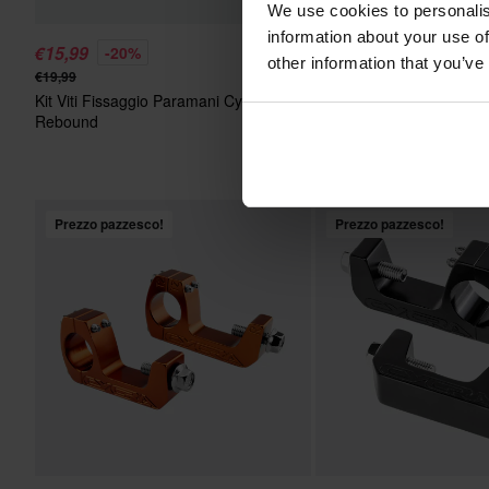
We use cookies to personalis
information about your use of
€15,99
€15,99
-20%
-20%
other information that you’ve
€19,99
€19,99
Kit Viti Fissaggio Paramani Cycra
Kit Viti Paramani Cycra 
Rebound
Probend
Prezzo pazzesco!
Prezzo pazzesco!