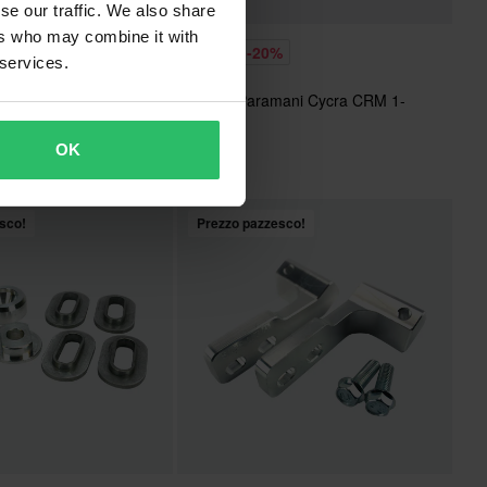
se our traffic. We also share
ers who may combine it with
€39,99
%
-20%
 services.
€49,99
mano Cycra Probend
Morsetti Paramani Cycra CRM 1-
1,8”
OK
sco!
Prezzo pazzesco!