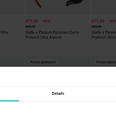
€71,99
€71,99
-20%
-20
€89,99
€89,99
Ultra
Staffe e Paraurti Paramani Cycra
Staffe e Parau
Probend Ultra Arancio
Probend Ultra 
Prezzo pazzesco!
Prezzo pazze
Details