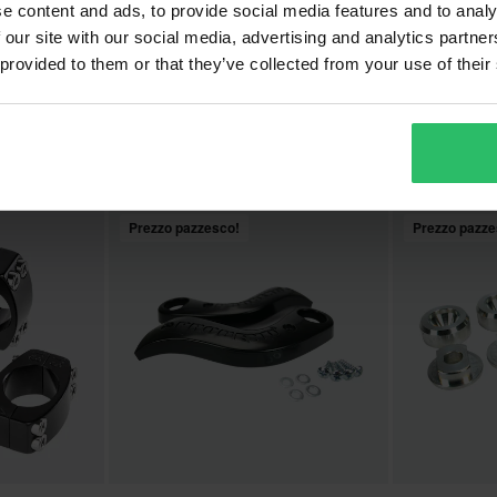
e content and ads, to provide social media features and to analy
 our site with our social media, advertising and analytics partn
€15,99
€15,99
-20%
-20
 provided to them or that they’ve collected from your use of their
€19,99
€19,99
CRM Ultra
Kit Viti Paramani Cycra Series One
Kit Viti Para
Ultra
Prezzo pazzesco!
Prezzo pazze