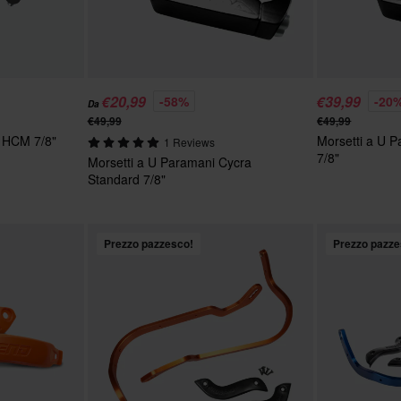
€20,99
€39,99
-58%
-20
Da
€49,99
€49,99
a HCM 7/8"
Morsetti a U 
1 Reviews
7/8"
Morsetti a U Paramani Cycra
Standard 7/8"
Prezzo pazzesco!
Prezzo pazze