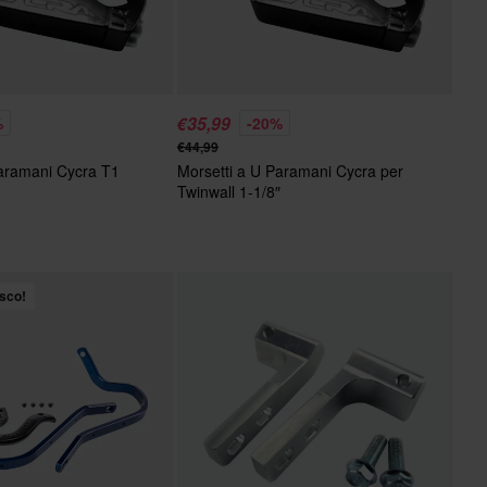
€35,99
%
-20%
€44,99
Paramani Cycra T1
Morsetti a U Paramani Cycra per
Twinwall 1-1/8″
sco!