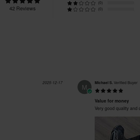
(0)
38
330 x 375 x 115 mm
42 Reviews
(0)
47
335 x 370 x 115 mm
CE EN 13634
2025-12-17
Michael S.
Verified Buyer
M
Value for money
Very good quality and 