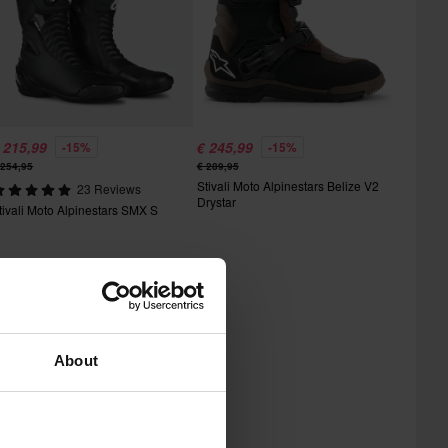
 215,99
€ 245,99
-15%
-15%
 254,95
€ 289,95
Stivali Moto Alpinestars Belize V2
23 Reviews
Drystar
tivali Moto Alpinestars SMX S
About