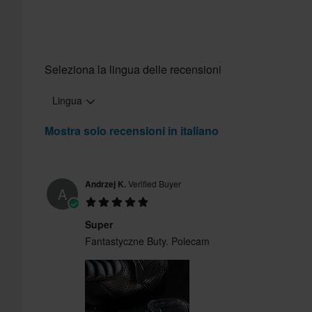
Seleziona la lingua delle recensioni
Standard di certificazione
Lingua
Send
Mostra solo recensioni in italiano
Andrzej K.
Verified Buyer
A
Super
Fantastyczne Buty. Polecam