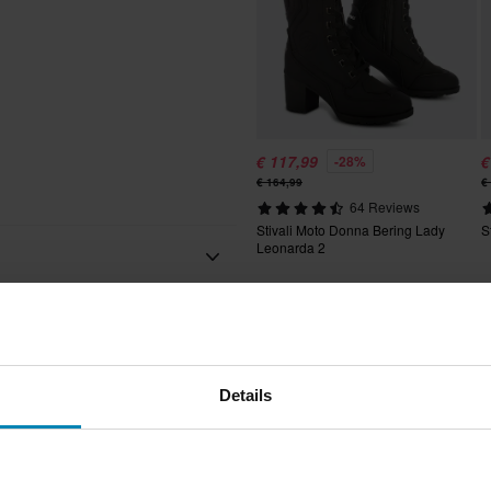
€ 117,99
€
-28%
€ 164,99
€
64 Reviews
Stivali Moto Donna Bering Lady
S
Leonarda 2
Adulto
RST
Details
Sport
Nero
e del nostro meglio per