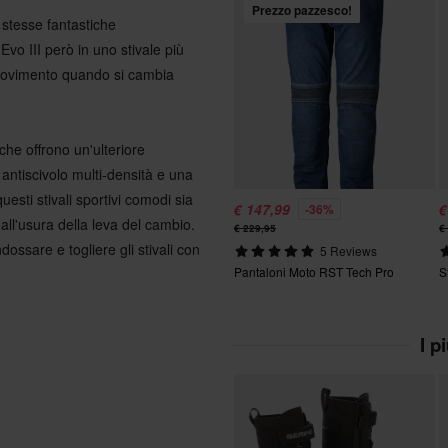
Prezzo pazzesco!
e stesse fantastiche
Evo III però in uno stivale più
i movimento quando si cambia
che offrono un'ulteriore
 antiscivolo multi-densità e una
esti stivali sportivi comodi sia
€ 147,99
€
-36%
dall'usura della leva del cambio.
€ 229,95
€
ossare e togliere gli stivali con
5 Reviews
Pantaloni Moto RST Tech Pro
S
I p