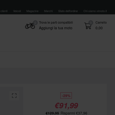
clienti
Veicoli
Magazine
Marchi
Stato dell'ordine
Chi siamo xlmoto.it
Trova le parti compatibili
Carrello
0
0
Aggiungi la tua moto
0,00
-29%
€91,99
€129,95
Risparmi €37,96