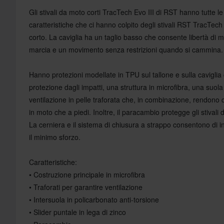
Gli stivali da moto corti TracTech Evo III di RST hanno tutte l
caratteristiche che ci hanno colpito degli stivali RST TracTech 
corto. La caviglia ha un taglio basso che consente libertà d
marcia e un movimento senza restrizioni quando si cammina.
Hanno protezioni modellate in TPU sul tallone e sulla caviglia 
protezione dagli impatti, una struttura in microfibra, una suola
ventilazione in pelle traforata che, in combinazione, rendono qu
in moto che a piedi. Inoltre, il paracambio protegge gli stivali 
La cerniera e il sistema di chiusura a strappo consentono di ind
il minimo sforzo.
Caratteristiche:
• Costruzione principale in microfibra
• Traforati per garantire ventilazione
• Intersuola in policarbonato anti-torsione
• Slider puntale in lega di zinco