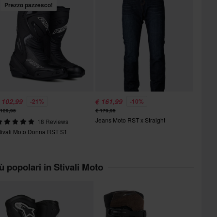
Prezzo pazzesco!
 102,99
€ 161,99
-21%
-10%
 129,95
€ 179,95
Jeans Moto RST x Straight
18 Reviews
tivali Moto Donna RST S1
iù popolari in Stivali Moto