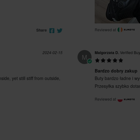
Reviewed at
Share
2024-02-15
Malgorzata D.
Verified Bu
M
Bardzo dobry zakup
de, yet still stiff from outside,
Buty bardzo ładne i wyg
Przesyłka szybko dotar
Reviewed at