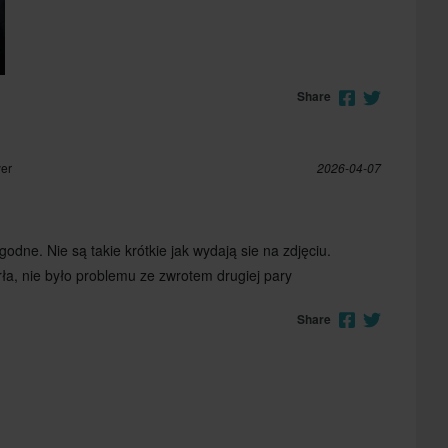
Share
yer
2026-04-07
odne. Nie są takie krótkie jak wydają sie na zdjęciu.
ła, nie było problemu ze zwrotem drugiej pary
Share