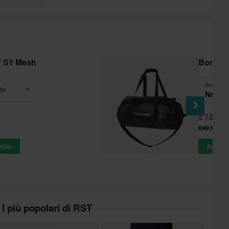
T S1 Mesh
Borsa I
Scegli - 
to
Nero/G
€18,99
€49,99
ello
Aggiun
I più popolari di RST