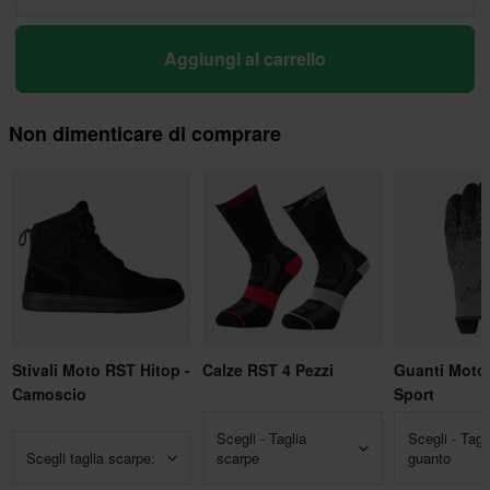
Aggiungi al carrello
Non dimenticare di comprare
Stivali Moto RST Hitop -
Calze RST 4 Pezzi
Guanti Moto
Camoscio
Sport
Scegli - Taglia
Scegli - Tagl
Scegli taglia scarpe:
scarpe
guanto