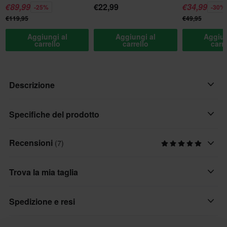
€89,99
€22,99
€34,99
-25%
-30%
€119,95
€49,95
Aggiungi al
Aggiungi al
Aggiun
carrello
carrello
carr
Descrizione
Queste sono le ultime sneaker da moto, perfette per quando sei
Specifiche del prodotto
in moto e per quando scendi. Le RST HiTop hanno protezioni
sulle caviglie, puntale integrato, uno stile classico e sono
Recensioni
(7)
Genere prodotto
impermeabili e molto polivalenti.
Adulto
Trova la mia taglia
Caratteristiche:
Materiale
• Materiale esterno principale in pelle nabuk
Pelle
Spedizione e resi
• Versione impermeabile con fodera SinAqua
• Puntale rinforzato
Stile di guida
• Protezione integrata sulla caviglia