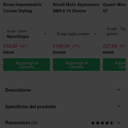
Borsa Impermeabile
Stivali Moto Alpinestars
Guanti Moto 
Course Drybag
SMX-6 V2 Drystar
ST
Scegli - Tagl
Scegli - Colore
Scegli taglia scarpe:
guanto
Nero/Grigio
€18,99
€199,99
€27,99
-62%
-37%
-53%
€49,99
€319,95
€59,95
Aggiungi al
Aggiungi al
Aggiun
carrello
carrello
carr
Descrizione
I pantaloni da moto Trento di GMS sono realizzati in tessuto
Specifiche del prodotto
GERMADURA® 600D che offre sia comfort, grazie alla flessibilità
che garantisce una vestibilità perfetta, sia sicurezza e alta
Recensioni
(66)
Genere prodotto
resistenza all'abrasione. La fodera in rete offre traspirabilità e il