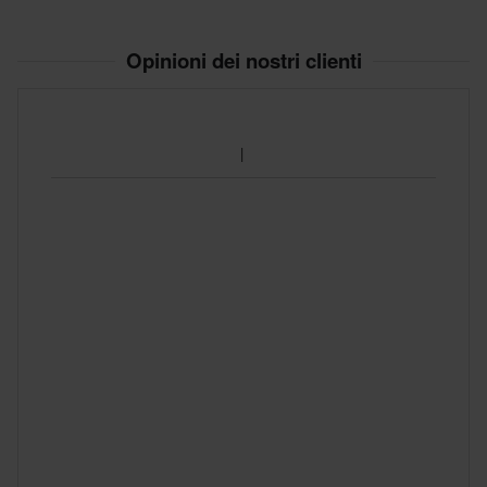
Standard di certificazione
Opinioni dei nostri clienti
CE EN 17092-3 Class AA