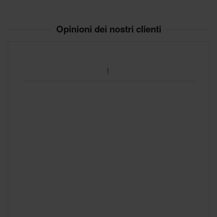
320 x 615 x 205 mm
XS
305 x 315 x 220 mm
Opinioni dei nostri clienti
XL
300 x 440 x 215 mm
5XL
325 x 440 x 190 mm
S
305 x 370 x 250 mm