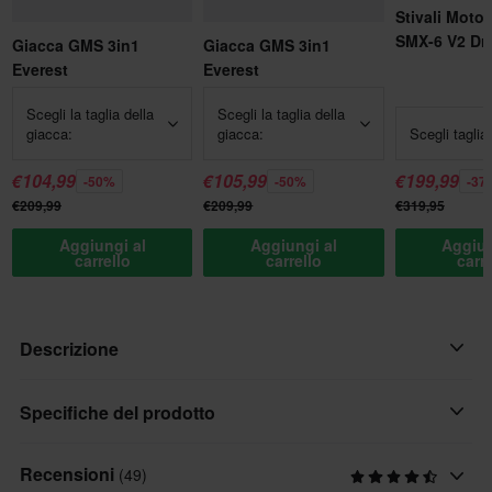
Stivali Moto
SMX-6 V2 Dry
Giacca GMS 3in1
Giacca GMS 3in1
Everest
Everest
Scegli la taglia della
Scegli la taglia della
giacca:
giacca:
Scegli taglia
€104,99
€105,99
€199,99
-50%
-50%
-37
€209,99
€209,99
€319,95
Aggiungi al
Aggiungi al
Aggiun
carrello
carrello
carr
Descrizione
I pantaloni da moto GMS Everest sono realizzati in Texland® che
Specifiche del prodotto
utilizza un materiale altamente traspirante e impermeabile.
Questi pantaloni sono la scelta perfetta per le uscite a lunga
Recensioni
(49)
Genere prodotto