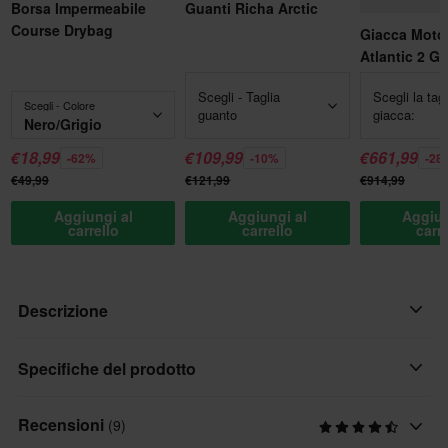
Borsa Impermeabile
Guanti Richa Arctic
Course Drybag
Giacca Moto
Atlantic 2 G
Scegli - Taglia
Scegli la tagl
Scegli - Colore
guanto
giacca:
Nero/Grigio
€18,99
€109,99
€661,99
-62%
-10%
-28
€49,99
€121,99
€914,99
Aggiungi al
Aggiungi al
Aggiun
carrello
carrello
carr
Descrizione
Se pensavi che i pantaloni da moto sicuri e resistenti non
Specifiche del prodotto
potevano essere dei jeggings elastici e comodi ti sbagliavi!
Questi pantaloni da moto con vestibilità slim sono stati
Recensioni
(9)
Marchio
appositamente progettati per offrire il comfort dei pantaloni