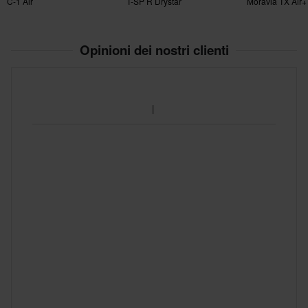
C-1 Air
T-SP R Drystar
Moravia TX Air+
Opinioni dei nostri clienti