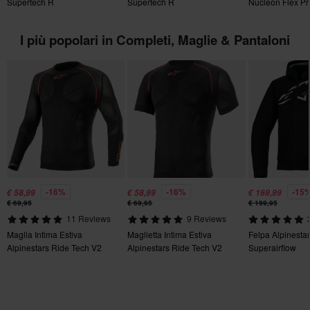
Supertech R
Supertech R
Nucleon Flex Pr
Servizio Clienti
per ulteriori dettagli e condizioni..
155 x 205 x 55 mm
I più popolari in Completi, Maglie & Pantaloni
-16%
-16%
-15
€ 58,99
€ 58,99
€ 169,99
€ 69,95
€ 69,95
€ 199,95
11 Reviews
9 Reviews
Maglia Intima Estiva
Maglietta Intima Estiva
Felpa Alpinesta
Alpinestars Ride Tech V2
Alpinestars Ride Tech V2
Superairflow