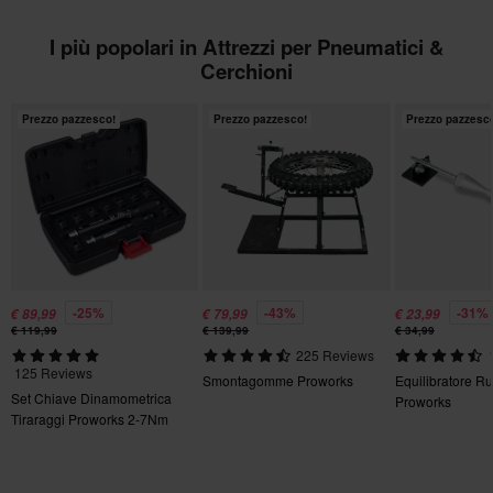
I più popolari in Attrezzi per Pneumatici &
Cerchioni
Prezzo pazzesco!
Prezzo pazzesco!
Prezzo pazzesc
-25%
-43%
-31%
€ 89,99
€ 79,99
€ 23,99
€ 119,99
€ 139,99
€ 34,99
225 Reviews
125 Reviews
Smontagomme Proworks
Equilibratore R
Set Chiave Dinamometrica
Proworks
Tiraraggi Proworks 2-7Nm