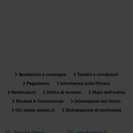
W26 x L30
290 x 261 x 196 mm
W28 x L30
290 x 261 x 196 mm
Spedizione e consegna
Termini e condizioni
Pagamento
Informativa sulla Privacy
Restituzioni
Diritto di recesso
Stato dell'ordine
Reclami & Controversie
Informazioni sul riciclo
Chi siamo xlmoto.it
Dichiarazione di conformità
Servizio Clienti
info@xlmoto.it