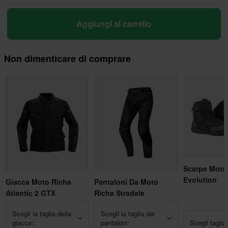
Aggiungi al carrello
Non dimenticare di comprare
Scarpe Moto 
Evolution
Giacca Moto Richa
Pantaloni Da Moto
Atlantic 2 GTX
Richa Stradale
Scegli la taglia della
Scegli la taglia dei
giacca:
pantaloni:
Scegli taglia