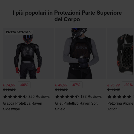
I più popolari in Protezioni Parte Superiore
del Corpo
Prezzo pazzesco!
-46%
-67%
-20%
€ 74,99
€ 49,99
€ 95,99
€ 139,99
€ 149,99
€ 119,95
320 Reviews
133 Reviews
Giacca Protettiva Raven
Gilet Protettivo Raven Soft
Pettorina Alpine
Sideswipe
Shield
Action