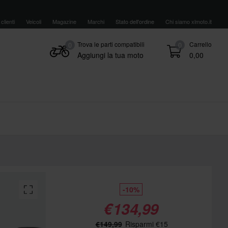
clienti
Veicoli
Magazine
Marchi
Stato dell'ordine
Chi siamo xlmoto.it
Trova le parti compatibili
Carrello
0
0
Aggiungi la tua moto
0,00
-10%
€134,99
€149,99
Risparmi €15