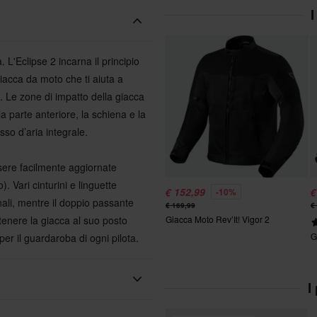
I
L'Eclipse 2 incarna il principio
giacca da moto che ti aiuta a
 Le zone di impatto della giacca
la parte anteriore, la schiena e la
sso d’aria integrale.
sere facilmente aggiornate
. Vari cinturini e linguette
€ 152,99
€
-10%
nali, mentre il doppio passante
€ 169,99
€
ntenere la giacca al suo posto
Giacca Moto Rev’It! Vigor 2
G
per il guardaroba di ogni pilota.
I