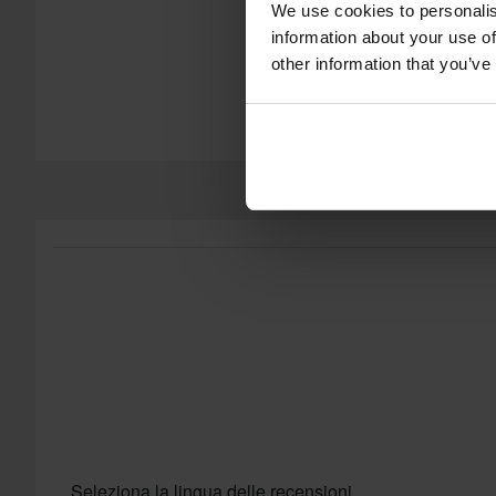
We use cookies to personalis
Hai il diritto di restituire il tuo ordine entro 60 giorni. Si applic
information about your use of
Send
diritto di reso non si applica ai prodotti personalizzati o realiz
other information that you’ve
sezione Servizio Clienti
per ulteriori dettagli e condizioni..
Seleziona la lingua delle recensioni