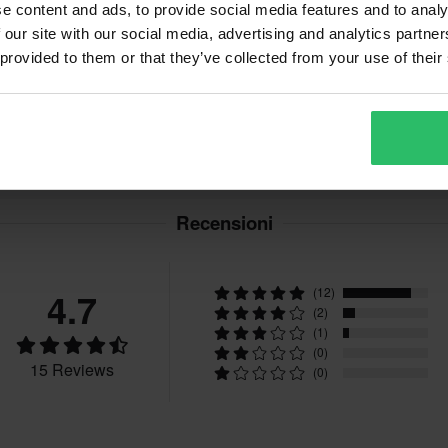
e content and ads, to provide social media features and to analy
ano delle spese per il reso. *Il
M
295 x 555 x 185 mm
 our site with our social media, advertising and analytics partn
zati su ordinazione. Consulta la
L
300 x 545 x 185 mm
 provided to them or that they’ve collected from your use of their
XS
500 x 600 x 370 mm
Recensioni
4.7
(12)
(2)
(1)
(0)
15 Reviews
(0)