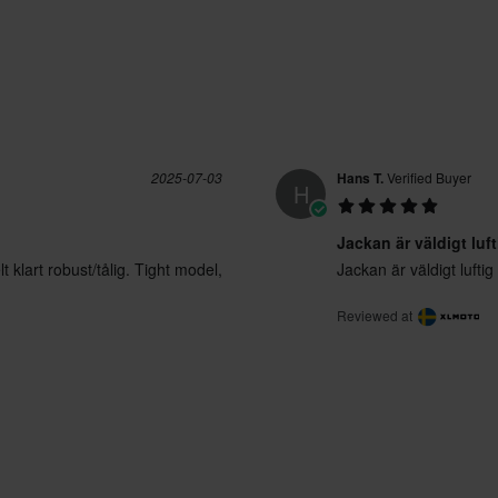
2025-07-03
Hans T.
Verified Buyer
H
Jackan är väldigt luf
t klart robust/tålig. Tight model,
Jackan är väldigt luft
Reviewed at