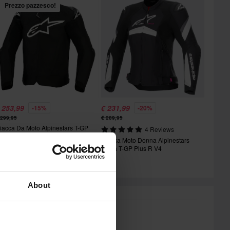
Prezzo pazzesco!
 253,99
€ 231,99
-15%
-20%
 299,95
€ 289,95
iacca Da Moto Alpinestars T-GP
4 Reviews
ir
Giacca Moto Donna Alpinestars
Stella T-GP Plus R V4
About