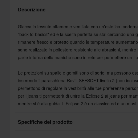
Descrizione
Giacca in tessuto altamente ventilata con un'estetica moderna. 
"back-to-basics" ed è la scelta perfetta se stai cercando una 
rimanere fresco e protetto quando le temperature aumentano.
sono realizzate in poliestere resistente alle abrasioni, mentre 
parte interna delle maniche sono in rete per permettere un flu
Le protezioni su spalle e gomiti sono di serie, ma possono es
inserendo il paraschiena Rev'it SEESOFT livello 2 (non incluso)
permettono di regolare la vestibilità alle tue preferenze perso
per i jeans ti permetterà di unire la Eclipse 2 ai jeans per ma
mentre si è alla guida. L'Eclipse 2 è un classico ed è un must 
Specifiche del prodotto