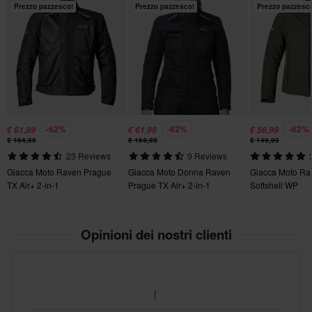
XL
Prezzo pazzesco!
Prezzo pazzesco!
Prezzo pazzesc
240 x 445 x 195 mm
L
310 x 440 x 150 mm
XS
350 x 395 x 190 mm
XXL
-62%
-62%
-62%
€ 61,99
€ 61,99
€ 56,99
270 x 370 x 195 mm
€ 164,99
€ 164,99
€ 149,99
S
23 Reviews
9 Reviews
Send
330 x 390 x 185 mm
Giacca Moto Raven Prague
Giacca Moto Donna Raven
Giacca Moto Ra
TX Air+ 2-in-1
Prague TX Air+ 2-in-1
Softshell WP
Opinioni dei nostri clienti