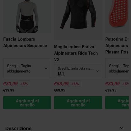
Fascia Lombare
Pettorina Div
Alpinestars Sequence
Alpinestars 
Maglia Intima Estiva
Plasma Ross
Alpinestars Ride Tech
V2
Scegli - Taglia
Scegli - Tagl
Scegli la taglia della maglia:
abbigliamento
abbigliament
M/L
€33,99
€58,99
€33,99
-15%
-16%
-15%
€39,99
€69,95
€39,95
Aggiungi al
Aggiungi al
Aggiun
carrello
carrello
carr
Descrizione