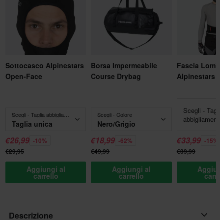
Sottocasco Alpinestars
Borsa Impermeabile
Fascia Lomb
Open-Face
Course Drybag
Alpinestars
Scegli - Tagl
Scegli - Taglia abbigliamento
Scegli - Colore
abbigliament
Taglia unica
Nero/Grigio
€26,99
€18,99
€33,99
-10%
-62%
-15%
€29,95
€49,99
€39,99
Aggiungi al
Aggiungi al
Aggiun
carrello
carrello
carr
Descrizione