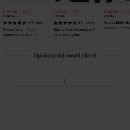
L
270 x 405 x 215 mm
-43%
-15%
-15
€ 341,99
€ 313,99
€ 398,99
€ 599,95
€ 369,95
€ 469,95
XL
Giacca Moto Alp
9 Reviews
6 Reviews
270 x 395 x 200 mm
Force V2 Airflow
Giacca Moto in Pelle
Giacca Moto Alpinestars T-
M
Alpinestars Missile V2
GP R V3 Drystar
Ignition
300 x 360 x 210 mm
Opinioni dei nostri clienti