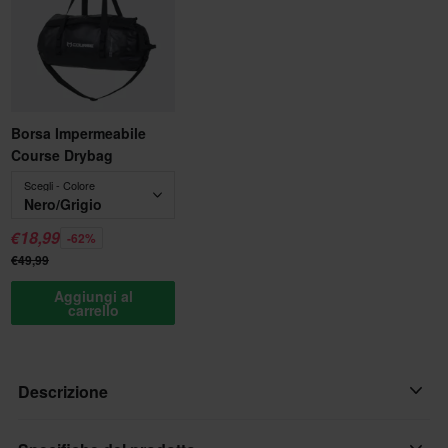
Borsa Impermeabile
Course Drybag
Scegli - Colore
Nero/Grigio
€18,99
-62%
€49,99
Aggiungi al
carrello
Descrizione
Caratteristiche: