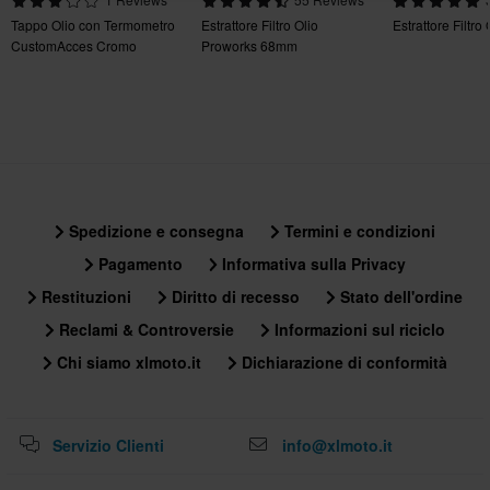
Italia. *Esclusi prodotti voluminosi.
Tappo Olio con Termometro
Estrattore Filtro Olio
Estrattore Filtro
CustomAcces Cromo
Proworks 68mm
Confezione da 3 pezzi!
Politica di reso di 60 giorni*
Hai il diritto di restituire il tuo ordine entro 60 giorni. Si applicano
delle spese per il reso. *Il diritto di reso non si applica ai prodotti
personalizzati o realizzati su ordinazione. Consulta la
sezione
Servizio Clienti
per ulteriori dettagli e condizioni..
Spedizione e consegna
Termini e condizioni
Pagamento
Informativa sulla Privacy
Restituzioni
Diritto di recesso
Stato dell'ordine
Reclami & Controversie
Informazioni sul riciclo
Chi siamo xlmoto.it
Dichiarazione di conformità
Servizio Clienti
info@xlmoto.it