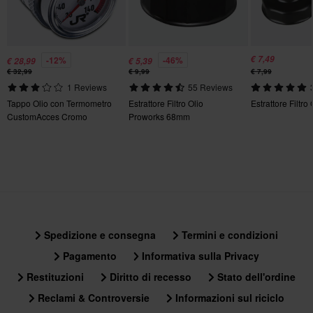
€ 7,49
-12%
-46%
€ 28,99
€ 5,39
€ 32,99
€ 9,99
€ 7,99
1 Reviews
55 Reviews
Tappo Olio con Termometro
Estrattore Filtro Olio
Estrattore Filtro
CustomAcces Cromo
Proworks 68mm
Spedizione e consegna
Termini e condizioni
Pagamento
Informativa sulla Privacy
Restituzioni
Diritto di recesso
Stato dell'ordine
Reclami & Controversie
Informazioni sul riciclo