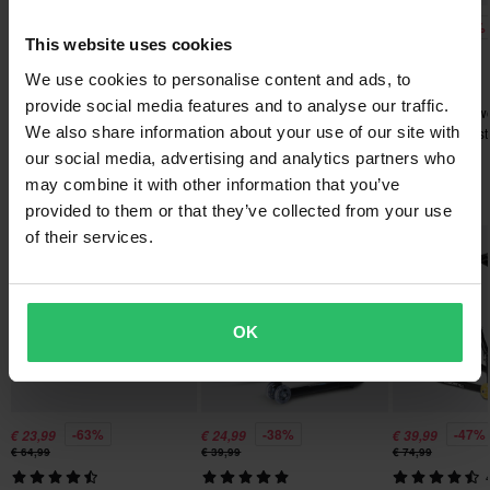
Politica di reso di 60 giorni*
-63%
-45%
-54%
€ 23,99
€ 179,99
€ 59,99
Send
This website uses cookies
Hai il diritto di restituire il tuo ordine entro 60 giorni. Si applicano
€ 64,99
€ 324,99
€ 129,98
49 Reviews
delle spese per il reso. *Il diritto di reso non si applica ai prodotti
We use cookies to personalise content and ads, to
9298 Reviews
9298 Reviews
Termocoperte Proworks
personalizzati o realizzati su ordinazione. Consulta la
sezione
provide social media features and to analyse our traffic.
Cavalletto Proworks 2-in-1
Cavalletto Prowo
Racing Line D3 Nere
Servizio Clienti
per ulteriori dettagli e condizioni..
We also share information about your use of our site with
Anteriore e Post
our social media, advertising and analytics partners who
may combine it with other information that you’ve
I più popolari in Cavalletti Moto
provided to them or that they’ve collected from your use
of their services.
Prezzo pazzesco!
OK
-63%
-38%
-47%
€ 23,99
€ 24,99
€ 39,99
€ 64,99
€ 39,99
€ 74,99