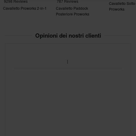
9298 Reviews
787 Reviews
Cavalletto Sotto
Cavalletto Proworks 2-in-1
Cavalletto Paddock
Proworks
Posteriore Proworks
Opinioni dei nostri clienti