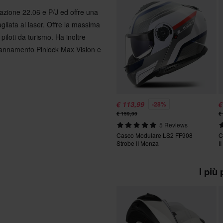
zione 22.06 e P/J ed offre una
tagliata al laser. Offre la massima
 piloti da turismo. Ha inoltre
ppannamento Pinlock Max Vision e
€ 113,99
€
-28%
€ 159,00
€
5 Reviews
Casco Modulare LS2 FF908
C
Strobe II Monza
II
I più