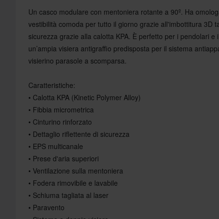
Un casco modulare con mentoniera rotante a 90º. Ha omologa
vestibilità comoda per tutto il giorno grazie all'imbottitura 3D 
sicurezza grazie alla calotta KPA. È perfetto per i pendolari e i
un’ampia visiera antigraffio predisposta per il sistema antia
visierino parasole a scomparsa.
Caratteristiche:
• Calotta KPA (Kinetic Polymer Alloy)
• Fibbia micrometrica
• Cinturino rinforzato
• Dettaglio riflettente di sicurezza
• EPS multicanale
• Prese d'aria superiori
• Ventilazione sulla mentoniera
• Fodera rimovibile e lavabile
• Schiuma tagliata al laser
• Paravento