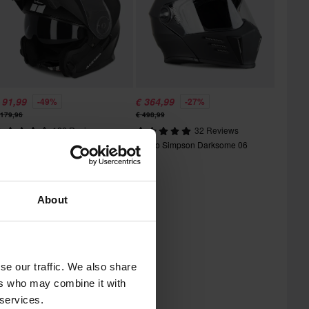
 91,99
€ 364,99
-49%
-27%
 179,96
€ 498,99
126 Reviews
32 Reviews
asco Modulare Acerbis Serel
Casco Simpson Darksome 06
paco
About
se our traffic. We also share
ers who may combine it with
 services.