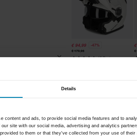
€ 94,99
€
-47%
€ 179,96
€
42 Reviews
Casco Modulare Acerbis Serel
C
Opaco
O
Adulto
Details
disposto per Pinlock, Chiusura
rapida, Parasole interno
touring
e content and ads, to provide social media features and to analy
e del nostro meglio per
Bianco
 our site with our social media, advertising and analytics partn
e!
 provided to them or that they’ve collected from your use of their