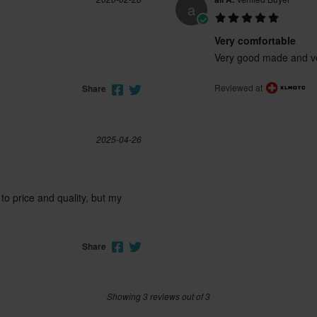
a
XL
295 x 365 x 290 mm
Very comfortable
ECE 22.06
Very good made and ver
Reviewed at
Share
2025-04-26
 to price and quality, but my
Share
Showing 3 reviews out of 3