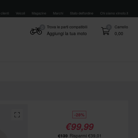
clienti
Veicoli
Magazine
Marchi
Stato dell'ordine
Chi siamo xlmoto.it
Trova le parti compatibili
Carrello
0
0
Aggiungi la tua moto
0,00
-28%
€99,99
€139
Risparmi €39,01