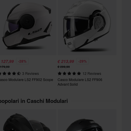
 127,99
€ 213,99
-28%
-29%
 179,00
€ 299,99
3 Reviews
12 Reviews
asco Modulare LS2 FF902 Scope
Casco Modulare LS2 FF906
Advant Solid
 popolari in Caschi Modulari