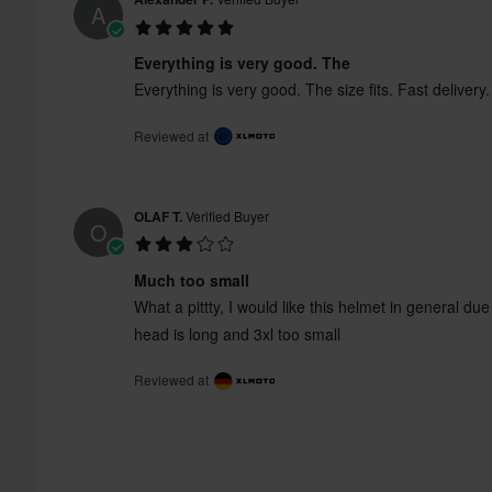
A
Everything is very good. The
Standard di
Everything is very good. The size fits. Fast delivery.
certificazione
Reviewed at
OLAF T.
Verified Buyer
O
Much too small
What a pittty, I would like this helmet in general due
head is long and 3xl too small
Reviewed at