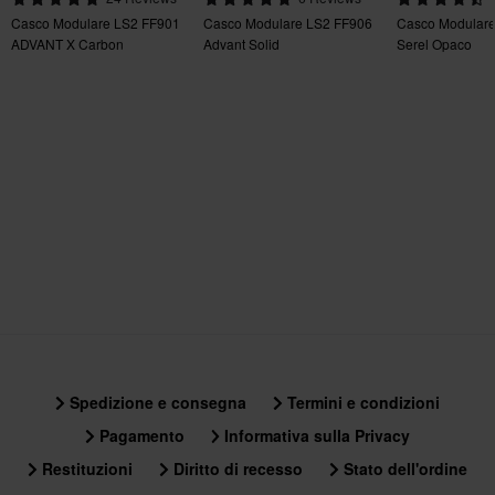
Casco Modulare LS2 FF901
Casco Modulare LS2 FF906
Casco Modulare
Peso casco
ADVANT X Carbon
Advant Solid
Serel Opaco
Più di 1500 g
Colore
Nero
Materiale
Materiale esterno
100% ABS
Dimensioni della confezione
XL
300 x 385 x 285 mm
S
Spedizione e consegna
Termini e condizioni
295 x 380 x 270 mm
Pagamento
Informativa sulla Privacy
L
Restituzioni
Diritto di recesso
Stato dell'ordine
295 x 390 x 285 mm