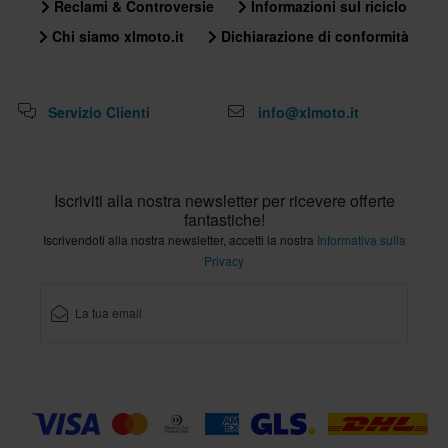
Reclami & Controversie
Informazioni sul riciclo
XXL
Chi siamo xlmoto.it
Dichiarazione di conformità
295 x 390 x 285 mm
M
300 x 390 x 285 mm
Servizio Clienti
info@xlmoto.it
XS
295 x 380 x 270 mm
Standard di certificazione
Iscriviti alla nostra newsletter per ricevere offerte
ECE 22.06
fantastiche!
Iscrivendoti alla nostra newsletter, accetti la nostra
Informativa sulla
Privacy