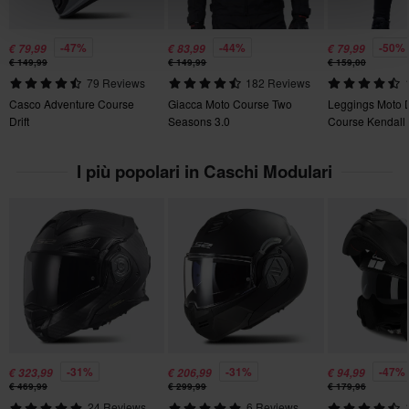
Politica di reso di 60 giorni*
Send
No
Hai il diritto di restituire il tuo ordine entro 60 giorni. Si applicano
-47%
-44%
-50%
€ 79,99
€ 83,99
€ 79,99
delle spese per il reso. *Il diritto di reso non si applica ai prodotti
Marchio
€ 149,99
€ 149,99
€ 159,00
personalizzati o realizzati su ordinazione. Consulta la
sezione
79 Reviews
182 Reviews
Course
Servizio Clienti
per ulteriori dettagli e condizioni..
Casco Adventure Course
Giacca Moto Course Two
Leggings Moto 
Drift
Seasons 3.0
Course Kendall V
Protezione dalla forza di rotazione
No
I più popolari in Caschi Modulari
Peso del prodotto
1650
Visierino parasole
Si
Stile di guida
touring
Colore
-31%
-31%
-47%
€ 323,99
€ 206,99
€ 94,99
€ 469,99
€ 299,99
€ 179,96
Nero Opaco
24 Reviews
6 Reviews