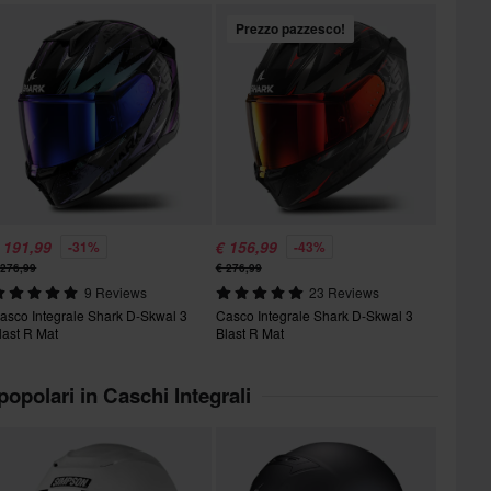
Prezzo pazzesco!
 191,99
€ 156,99
-31%
-43%
 276,99
€ 276,99
9 Reviews
23 Reviews
asco Integrale Shark D-Skwal 3
Casco Integrale Shark D-Skwal 3
last R Mat
Blast R Mat
 popolari in Caschi Integrali