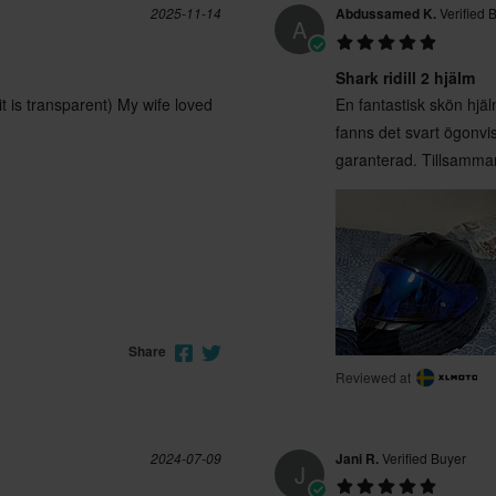
2025-11-14
Abdussamed K.
Verified 
A
Nero/Nero Glitter
Shark ridill 2 hjälm
1300 g - 1500 g
it is transparent) My wife loved
En fantastisk skön hjäl
fanns det svart ögonvis
Nero
garanterad. Tillsamman
ECE 22.06
XXL
300 x 415 x 280 mm
XS
305 x 415 x 275 mm
M
300 x 415 x 275 mm
L
300 x 415 x 280 mm
Share
Reviewed at
XL
300 x 415 x 275 mm
S
300 x 415 x 275 mm
2024-07-09
Jani R.
Verified Buyer
J