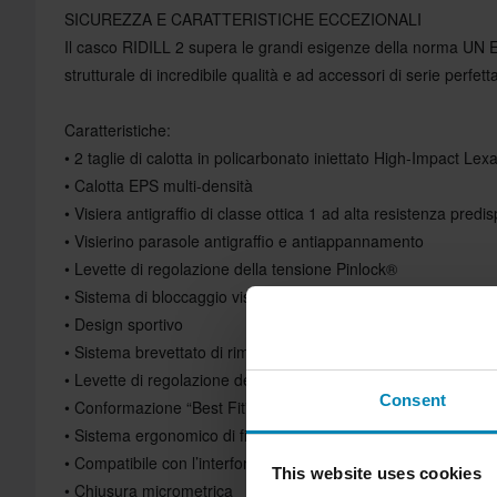
SICUREZZA E CARATTERISTICHE ECCEZIONALI
Il casco RIDILL 2 supera le grandi esigenze della norma UN
strutturale di incredibile qualità e ad accessori di serie perfet
Caratteristiche:
• 2 taglie di calotta in policarbonato iniettato High-Impact Le
• Calotta EPS multi-densità
• Visiera antigraffio di classe ottica 1 ad alta resistenza pred
• Visierino parasole antigraffio e antiappannamento
• Levette di regolazione della tensione Pinlock®
• Sistema di bloccaggio visiera con posizione di ingresso “filo 
• Design sportivo
• Sistema brevettato di rimozione rapida della visiera senza at
• Levette di regolazione della tensione Pinlock®
Consent
• Conformazione “Best Fit” firmata Shark
• Sistema ergonomico di fissaggio dei tessuti brevettato
• Compatibile con l’interfono
This website uses cookies
• Chiusura micrometrica