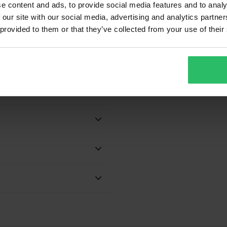
e content and ads, to provide social media features and to analy
 our site with our social media, advertising and analytics partn
 provided to them or that they’ve collected from your use of their
 verranno sempre consegnati con
mente.
Si
Adulto
Predisposto
ibile, Predisposto per Pinlock,
e del nostro meglio per
per interfoni, Chiusura rapida,
e!
Parasole interno