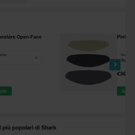
nestars Open-Face
Pinlock 
mento
Scegli - C
Traspa
€36,99
ello
Aggiun
I più popolari di Shark