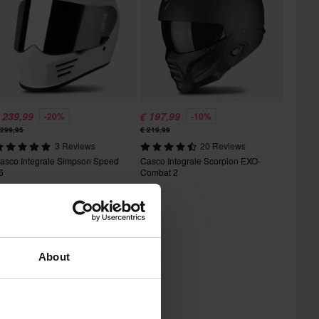
 239,99
€ 197,99
-20%
-10%
 299,95
€ 219,99
3 Reviews
20 Reviews
asco Integrale Simpson Speed
Casco Integrale Scorpion EXO-
6
Combat 2
About