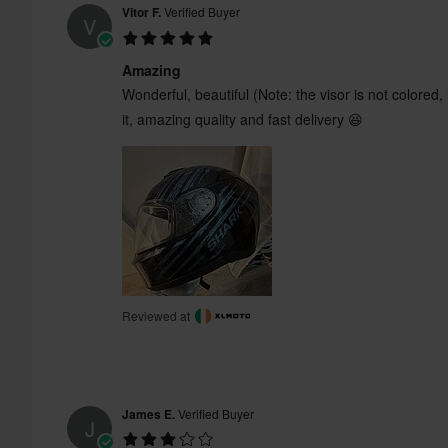
Vitor F.
Verified Buyer
V
Colore
Amazing
Peso casco
Wonderful, beautiful (Note: the visor is not colored, 
it, amazing quality and fast delivery 😆
Colore
Standard di certificazione
Dimensioni della confezione
Reviewed at
James E.
Verified Buyer
J