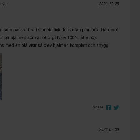
Buyer
2023-12-25
m som passar bra i storlek, fick dock utan pinnlock. Däremot
ir på hjälmen som är otroligt Nice 100% jätte nöjd
s med en blå visir så blev hjälmen komplett och snygg!
Share
2026-07-09