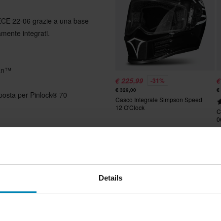
 ECE 22-06 grazie a una base
tamente integrati.
xan™
€ 225,99
€
-31%
€ 329,00
€
isposta per Pinlock® 70
Casco Integrale Simpson Speed
12 O'Clock
C
0
d’aria”
trezzi
Details