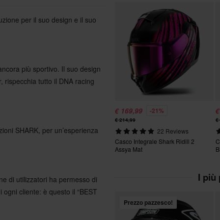
ione per il suo design e il suo
ancora più sportivo. Il suo design
, rispecchia tutto il DNA racing
€ 169,99
€
-21%
€ 214,99
€
vazioni SHARK, per un’esperienza
22 Reviews
Casco Integrale Shark Ridill 2
C
Assya Mat
B
I più
di utilizzatori ha permesso di
i ogni cliente: è questo il “BEST
Prezzo pazzesco!