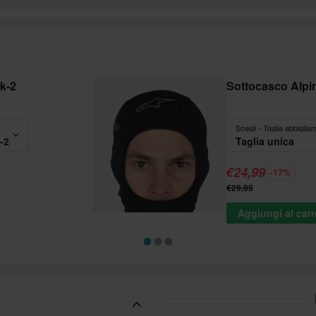
k-2
Sottocasco Alpi
Scegli - Taglia abbiglia
-2
Taglia unica
€24,99
-17%
€29,95
Aggiungi al carr