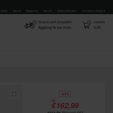
clienti
Veicoli
Magazine
Marchi
Stato dell'ordine
Chi siamo xlmoto.it
Trova le parti compatibili
Carrello
0
0
Aggiungi la tua moto
0,00
-24%
Da
€162,99
€214,99
Risparmi €52