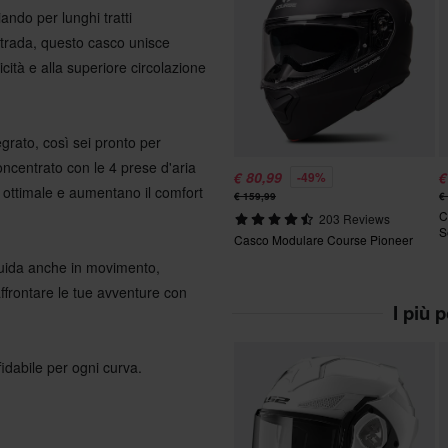
ando per lunghi tratti
istrada, questo casco unisce
icità e alla superiore circolazione
tegrato, così sei pronto per
oncentrato con le 4 prese d'aria
€ 80,99
€
-49%
 ottimale e aumentano il comfort
€ 159,99
€
C
203 Reviews
S
Casco Modulare Course Pioneer
fluida anche in movimento,
 affrontare le tue avventure con
I più 
idabile per ogni curva.