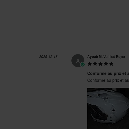
L
320 x 380 x 285 mm
2025-11-14
tato, Purtroppo, il Course Drift
XS
320 x 385 x 285 mm
dossa occhiali, quindi dipende
M
320 x 385 x 285 mm
ontatura. Un cordiale saluto,
2025-12-18
Ayoub M.
Verified Buyer
A
Conforme au prix et 
Conforme au prix et au