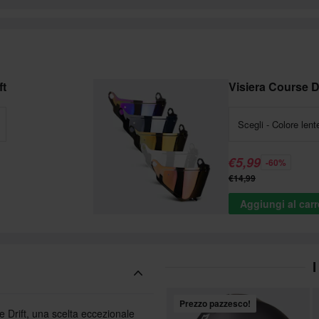
ft
Visiera Course Dr
Scegli - Colore lent
€5,99
-60%
€14,99
Aggiungi al carr
I
Prezzo pazzesco!
e Drift, una scelta eccezionale