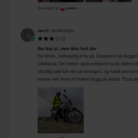
Reviewed at
Send
Jørn E.
Verified Buyer
J
Ser bra ut, men ikke helt der
Fin finish,, behagelig å ha på. Dessverre så dugger v
luftekanal. Det lekker også voldsomt rundt visiret når
ufrivillig kald luft rett på tinningen. og rundt øren
minste ville tenkt at hindret dugg på visiret. Tross de