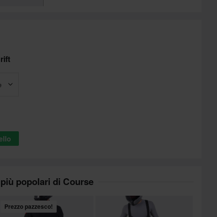
ift
e
ello
 più popolari di Course
Prezzo pazzesco!