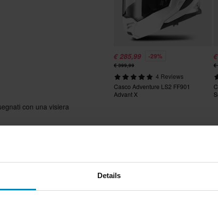
€ 285,99
€
-29%
€ 399,99
€
4 Reviews
Casco Adventure LS2 FF901
C
Advant X
S
segnati con una visiera
Details
Adulto
ibile, Predisposto per Pinlock,
per interfoni, Chiusura rapida,