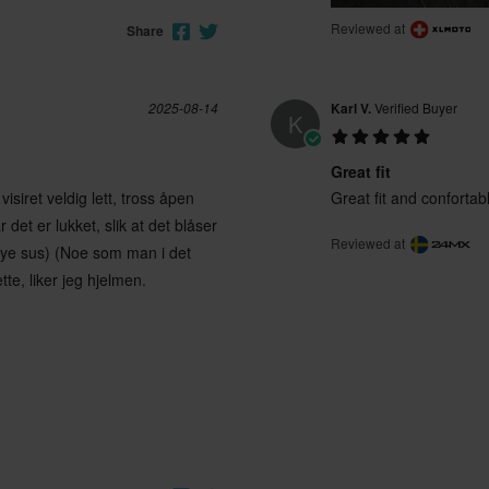
Reviewed at
Share
2025-08-14
Karl V.
Verified Buyer
K
Great fit
isiret veldig lett, tross åpen
Great fit and confortab
 det er lukket, slik at det blåser
Reviewed at
e(mye sus) (Noe som man i det
tte, liker jeg hjelmen.