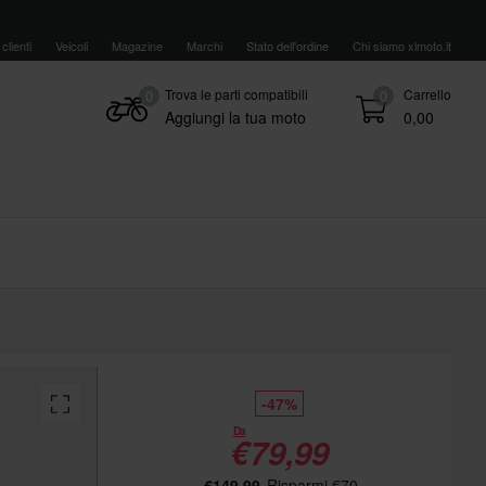
clienti
Veicoli
Magazine
Marchi
Stato dell'ordine
Chi siamo xlmoto.it
Trova le parti compatibili
Carrello
0
0
Aggiungi la tua moto
0,00
-47%
Da
€79,99
€149,99
Risparmi €70