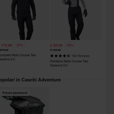
 175,99
€ 92,99
-37%
-28%
 279,98
€ 129,99
ompleto Moto Course Two
160 Reviews
easons 3.0
Pantaloni Moto Course Two
Seasons 3.0
popolari in Caschi Adventure
Prezzo pazzesco!