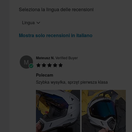
Seleziona la lingua delle recensioni
XLMOTO
A: Salve Marcello, Grazie per averci contat
Lingua
non é espressamente progettato per chi in
molto dall forma e dalle dimensioni della m
Mostra solo recensioni in italiano
Andrea XL Moto Product Specialist
Mateusz N.
Verified Buyer
M
Ask a question
Polecam
Szybka wysyłka, sprzęt pierwsza klasa