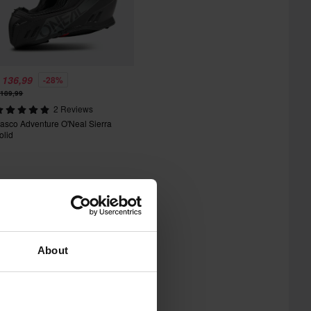
 136,99
-28%
 189,99
2 Reviews
asco Adventure O'Neal Sierra
olid
About