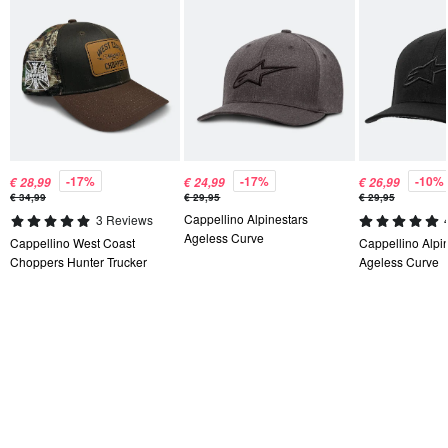
-17%
-17%
-10%
€ 28,99
€ 24,99
€ 26,99
€ 34,99
€ 29,95
€ 29,95
Cappellino Alpinestars
3 Reviews
Ageless Curve
Cappellino West Coast
Cappellino Alpi
Choppers Hunter Trucker
Ageless Curve