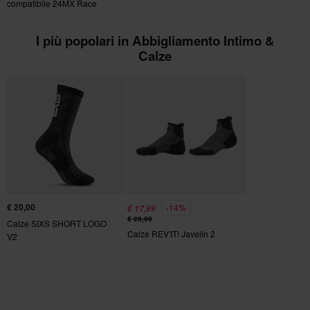
Servizio Clienti
per ulteriori dettagli e condizioni..
compatibile 24MX Race
Premium
I più popolari in Abbigliamento Intimo &
Calze
€ 20,00
-14%
€ 17,99
€ 20,99
Calze SIXS SHORT LOGO
Calze REV'IT! Javelin 2
V2