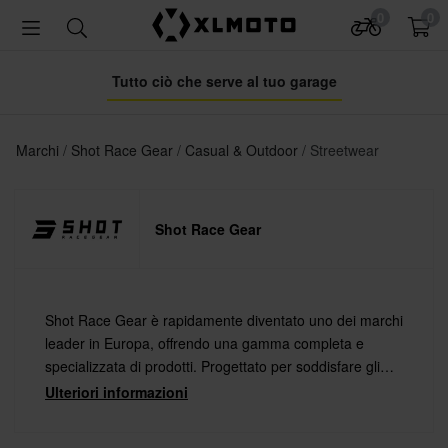
0
0
Tutto ciò che serve al tuo garage
Marchi
Shot Race Gear
Casual & Outdoor
Streetwear
Shot Race Gear
Shot Race Gear è rapidamente diventato uno dei marchi
leader in Europa, offrendo una gamma completa e
specializzata di prodotti. Progettato per soddisfare gli
standard più elevati dei piloti professionisti, si distingue
Ulteriori informazioni
per la sua tecnicità, il comfort e la durata.