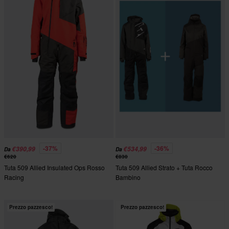
-37%
-36%
€390,99
€534,99
Da
Da
€620
€830
Tuta 509 Allied Insulated Ops Rosso
Tuta 509 Allied Strato + Tuta Rocco
Racing
Bambino
Prezzo pazzesco!
Prezzo pazzesco!