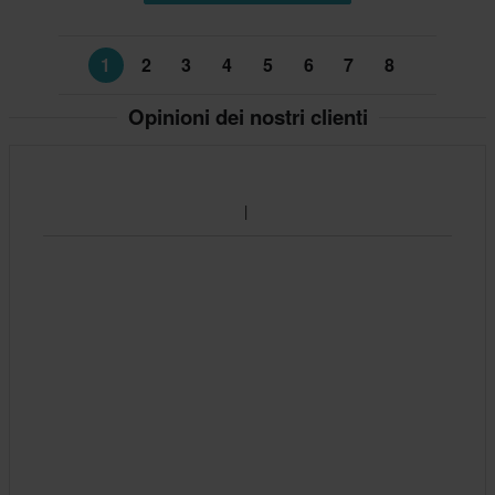
1
2
3
4
5
6
7
8
Opinioni dei nostri clienti