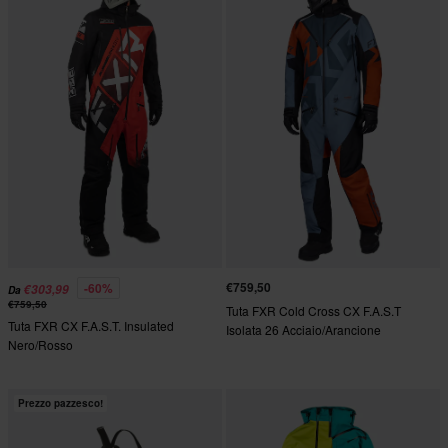
€759,50
-60%
€303,99
Da
€759,50
Tuta FXR Cold Cross CX F.A.S.T
Tuta FXR CX F.A.S.T. Insulated
Isolata 26 Acciaio/Arancione
Nero/Rosso
Bruciato
Prezzo pazzesco!