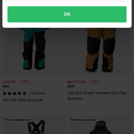
OK
-33%
-24%
€440,99
€197,99
Da
€660
€260
Tuta 509 Temper Insulated Dark Ops
1 Reviews
Buckhorn
Tuta 509 Stoke Smeraldo
Prezzo pazzesco!
Prezzo pazzesco!