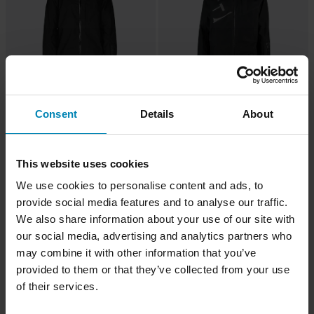
Consent
Details
About
This website uses cookies
We use cookies to personalise content and ads, to
€607,99
-20%
€559,99
Da
provide social media features and to analyse our traffic.
€700
€660
We also share information about your use of our site with
Tuta 509 Evolve Strato (2025)
Tuta 509 Stoke Stealth
Stealth
our social media, advertising and analytics partners who
may combine it with other information that you’ve
provided to them or that they’ve collected from your use
Prezzo pazzesco!
Prezzo pazzesco!
of their services.