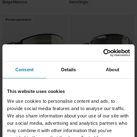
Beige/Marrone
Nero/Grigio
Prezzo pazzesco!
Consent
Details
About
€99,90
-21%
€219,99
This website uses cookies
€279,99
Maschera Motoslitta Scott Fury
Maschera Motoslitta Scott React
Verde Scuro/Verde Menta
We use cookies to personalise content and ads, to
Amp Pro Chrome Nero/Verde Aurora
provide social media features and to analyse our traffic.
We also share information about your use of our site with
our social media, advertising and analytics partners who
may combine it with other information that you’ve