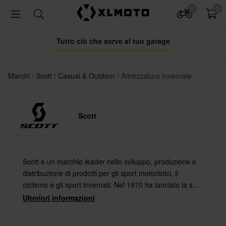
0
0
Tutto ciò che serve al tuo garage
Marchi
Scott
Casual & Outdoor
Attrezzatura Invernale
Scott
Scott è un marchio leader nello sviluppo, produzione e
distribuzione di prodotti per gli sport motoristici, il
ciclismo e gli sport invernali. Nel 1970 ha lanciato la sua
prima maschera da motocross, segnando l’inizio del suo
Ulteriori informazioni
viaggio nel mondo dei motori.