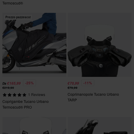
Termoscud®
Prezzo pazzesco!
-25%
-11%
€165,99
€70,99
Da
€219,90
€79,99
Coprimanopole Tucano Urbano
1 Reviews
TARP
Coprigambe Tucano Urbano
Termoscud® PRO