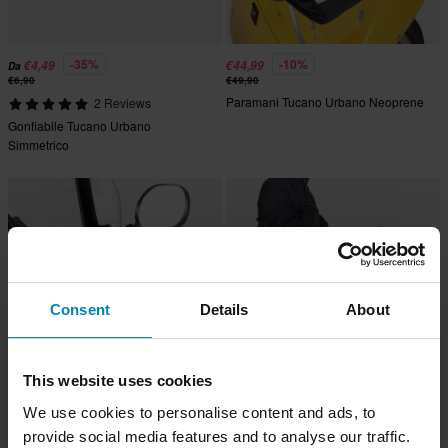
-35%
-10%
€4,49
€44,99
Da
€6,90
€49,90
Paramani Tucano Urbano Neoprene
2 Reviews
Gonfiabile Tucano Urbano
Simmetrico
Consent
Details
About
This website uses cookies
€54,90
-11%
We use cookies to personalise content and ads, to
€61,99
€69,90
4 Reviews
provide social media features and to analyse our traffic.