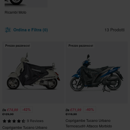
Ricambi Moto
Ordina e Filtra (0)
13 Prodotti
Prezzo pazzesco!
Prezzo pazzesco!
-42%
-40%
€74,99
€71,99
Da
Da
€129,90
€119,90
Coprigambe Tucano Urbano
9 Reviews
Termoscud® Attacco Morbido
Coprigambe Tucano Urbano