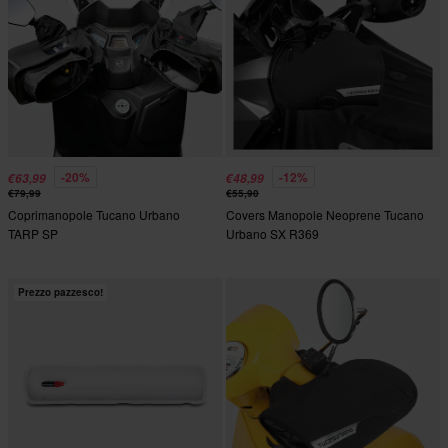
-20%
-12%
€63,99
€48,99
€79,99
€55,90
Coprimanopole Tucano Urbano
Covers Manopole Neoprene Tucano
TARP SP
Urbano SX R369
Prezzo pazzesco!