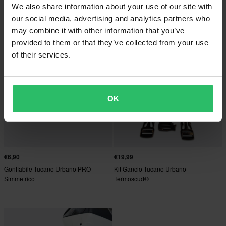
2 Reviews
Coprigambe Tucano Urbano
We also share information about your use of our site with
Paramani Tucano Urbano
Termoscud® Universale
our social media, advertising and analytics partners who
Polyamide
may combine it with other information that you’ve
provided to them or that they’ve collected from your use
of their services.
OK
€6,90
€19,99
Gonfiabile Tucano Urbano PRO
Kit Gancio Tucano Urbano
Simmetrico
Termoscud®