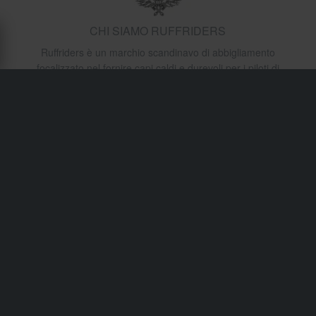
CHI SIAMO RUFFRIDERS
Ruffriders è un marchio scandinavo di abbigliamento
focalizzato nel fornire capi caldi e durevoli per i piloti di
motoslitte e quad. I loro capi presentano spesso design
audaci, isolamento termico e costruzione robusta per
resistere alla neve profonda e alle temperature gelide.
Progettati sia per le prestazioni che per lo stile, i capi
Ruffriders permettono agli avventurieri nelle condizioni di
freddo di muoversi con fiducia.
Spedizione e consegna
Termini e condizioni
Pagamento
Informativa sulla Privacy
Restituzioni
Diritto di recesso
Stato dell'ordine
Reclami & Controversie
Informazioni sul riciclo