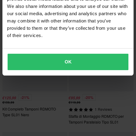
€75
€132
We also share information about your use of our site with
Kit Completo Tamponi RDMOTO
Kit Completo Tamponi RDMOTO
PHV2K
SL01K
our social media, advertising and analytics partners who
may combine it with other information that you’ve
provided to them or that they’ve collected from your use
of their services.
OK
-21%
-20%
€125,99
€95,99
€159,99
€119,99
Kit Completo Tamponi RDMOTO
1 Reviews
Type SL01 Nero
Staffa di Montaggio RDMOTO per
Tamponi Paratelaio Tipo SL01