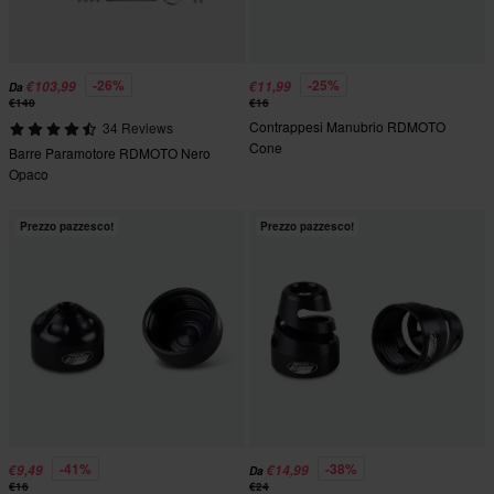
-26%
-25%
€103,99
€11,99
Da
€140
€16
Contrappesi Manubrio RDMOTO
34 Reviews
Cone
Barre Paramotore RDMOTO Nero
Opaco
Prezzo pazzesco!
Prezzo pazzesco!
-41%
-38%
€9,49
€14,99
Da
€16
€24