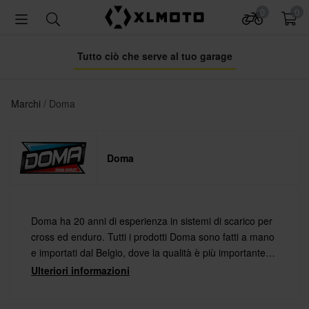
0
0
Tutto ciò che serve al tuo garage
Marchi
Doma
Doma
Doma ha 20 anni di esperienza in sistemi di scarico per
cross ed enduro. Tutti i prodotti Doma sono fatti a mano
e importati dal Belgio, dove la qualità è più importante
della quantità. Installa un sistema di scarico Doma e
Ulteriori informazioni
otterrai una moto con una migliore potenza e risposta.