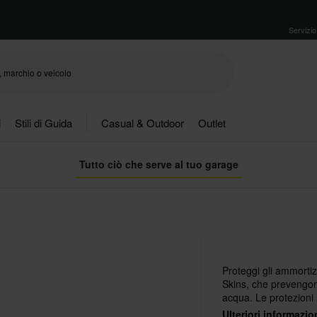
Servizio 
i
Stili di Guida
Casual & Outdoor
Outlet
Tutto ciò che serve al tuo garage
Proteggi gli ammortizz
Skins, che prevengono
acqua. Le protezioni 
rappresentano un mod
Ulteriori informazio