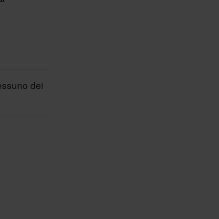
a moto.
nessuno dei