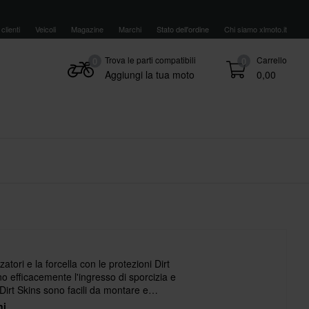
clienti
Veicoli
Magazine
Marchi
Stato dell'ordine
Chi siamo xlmoto.it
Trova le parti compatibili
Carrello
0
0
Aggiungi la tua moto
0,00
atori e la forcella con le protezioni Dirt
 efficacemente l'ingresso di sporcizia e
Dirt Skins sono facili da montare e
o economico per prolungare la vita delle
ni