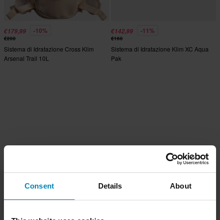
-10%
-11%
€179,99
€142,99
€200
€160
Sistema di Idratazione Cross Klim
Sistema di Idratazione Klim XC Aqua
Arsenal Trail 10L
Pak
Consent
Details
About