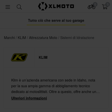
0
0
Tutto ciò che serve al tuo garage
Marchi
KLIM
Attrezzatura Moto
Sistemi di Idratazione
KLIM
Klim è un’azienda americana con sede in Idaho, nota
per la sua ampia gamma di abbigliamento tecnico
dedicato ai motoslittisti. Oltre a questo, offre anche una
ricca selezione di abbigliamento e accessori di alta
Ulteriori informazioni
qualità per motociclisti, pensati per affrontare ogni
condizione con comfort e protezione.