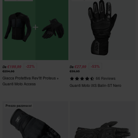
-22%
-53%
€199,99
€27,99
Da
Da
€254,98
€59,95
Giacca Protettiva Rev'It! Proteus +
66 Reviews
Guanti Moto Access
Guanti Moto iXS Balin-ST Nero
Prezzo pazzesco!