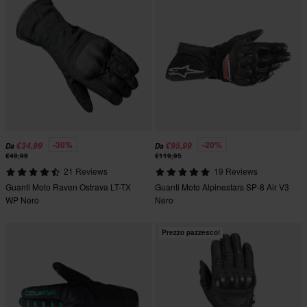
-30%
-20%
€34,99
€95,99
Da
Da
€49,99
€119,95
21 Reviews
19 Reviews
Guanti Moto Raven Ostrava LT-TX
Guanti Moto Alpinestars SP-8 Air V3
WP Nero
Nero
Prezzo pazzesco!