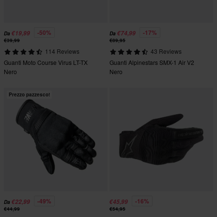
-50%
-17%
€19,99
€74,99
Da
Da
€39,99
€89,95
114 Reviews
43 Reviews
Guanti Moto Course Virus LT-TX
Guanti Alpinestars SMX-1 Air V2
Nero
Nero
Prezzo pazzesco!
-49%
-16%
€22,99
€45,99
Da
€44,99
€54,95