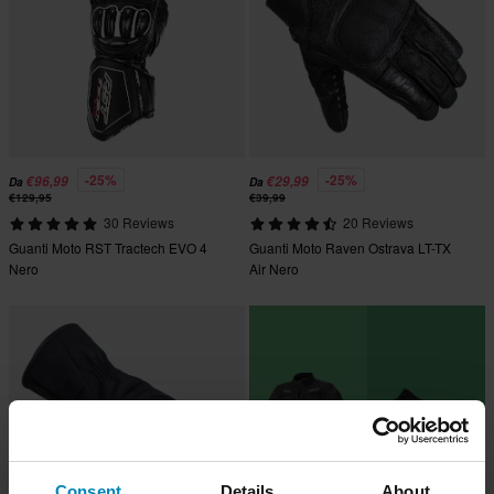
-25%
-25%
€96,99
€29,99
Da
Da
€129,95
€39,99
30 Reviews
20 Reviews
Guanti Moto RST Tractech EVO 4
Guanti Moto Raven Ostrava LT-TX
Nero
Air Nero
Consent
Details
About