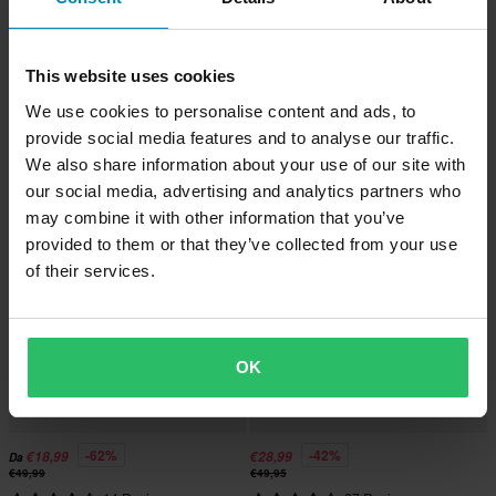
-35%
-23%
€25,99
€399,99
Da
This website uses cookies
€39,99
€519,90
We use cookies to personalise content and ads, to
Giacca Da Moto Alpinestars Bogota
25 Reviews
Pro Drystar + Guanti SMX-2 V1 Air
provide social media features and to analyse our traffic.
Guanti Moto Raven Rila Softshell
WP Nero
We also share information about your use of our site with
our social media, advertising and analytics partners who
Prezzo pazzesco!
may combine it with other information that you’ve
provided to them or that they’ve collected from your use
of their services.
OK
-62%
-42%
€18,99
€28,99
Da
€49,99
€49,95