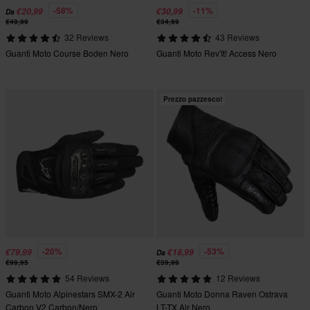
-58%
-11%
€20,99
€30,99
Da
€49,99
€34,99
32 Reviews
43 Reviews
Guanti Moto Course Boden Nero
Guanti Moto Rev'It! Access Nero
Prezzo pazzesco!
-20%
-53%
€79,99
€18,99
Da
€99,95
€39,99
54 Reviews
12 Reviews
Guanti Moto Alpinestars SMX-2 Air
Guanti Moto Donna Raven Ostrava
Carbon V2 Carbon/Nero
LT-TX Air Nero