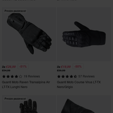
Prezzo pazzesco!
-51%
-50%
€26,99
€19,99
Da
Da
€54,99
€39,99
19 Reviews
57 Reviews
Guanti Moto Raven Transalpina Air
Guanti Moto Course Virus LT-TX
LT-TX Lunghi Nero
Nero/Grigio
Prezzo pazzesco!