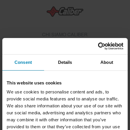
CHI SIAMO CALIBER
Caliber
Consent
Details
About
Spedizione e consegna
Termini e condizioni
Pagamento
Informativa sulla Privacy
This website uses cookies
Restituzioni
Diritto di recesso
Stato dell'ordine
We use cookies to personalise content and ads, to
provide social media features and to analyse our traffic.
Reclami & Controversie
Informazioni sul riciclo
We also share information about your use of our site with
Chi siamo xlmoto.it
Dichiarazione di conformità
our social media, advertising and analytics partners who
may combine it with other information that you’ve
provided to them or that they’ve collected from your use