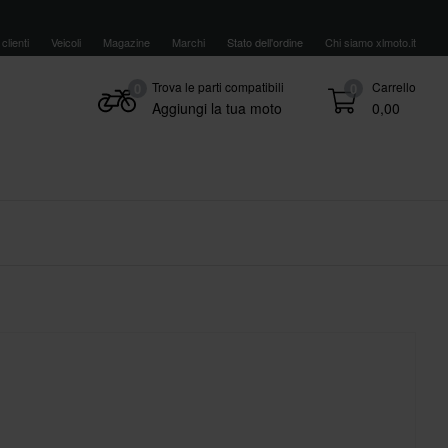
clienti
Veicoli
Magazine
Marchi
Stato dell'ordine
Chi siamo xlmoto.it
Trova le parti compatibili
Carrello
0
0
Aggiungi la tua moto
0,00