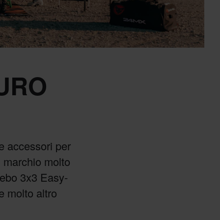
URO
e accessori per
n marchio molto
azebo 3x3 Easy-
e molto altro