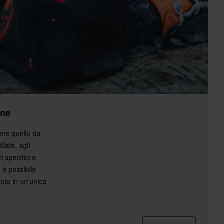
One
ome quello da
ilate, agli
i specifici e
 è possibile
moto in un'unica