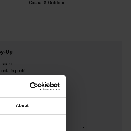
Casual & Outdoor
sy-Up
lo spazio
monta in pochi
e ma robusto e
nto e dagli
ck ed è così
o praticamente
About