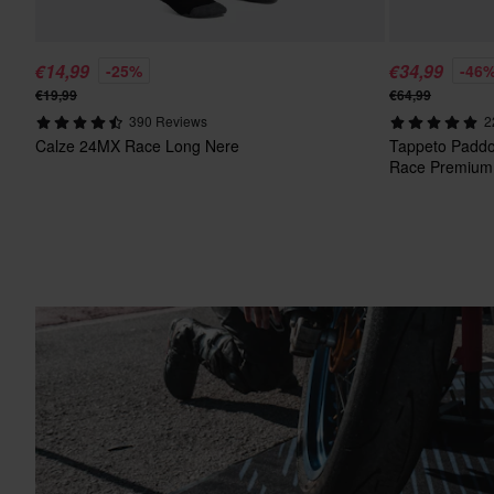
€14,99
€34,99
-25%
-46
€19,99
€64,99
390 Reviews
2
Calze 24MX Race Long Nere
Tappeto Paddo
Race Premium