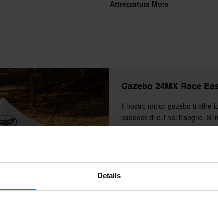
Attrezzatura Moto
Gazebo 24MX Race Ea
Il nostro mitico gazebo ti offre 
paddock di cui hai bisogno. Si 
secondi, ha un design semplic
ti protegge dalla pioggia, dal ve
avversari. È un must nei paddo
versatile da poter essere usat
ovunque.
Details