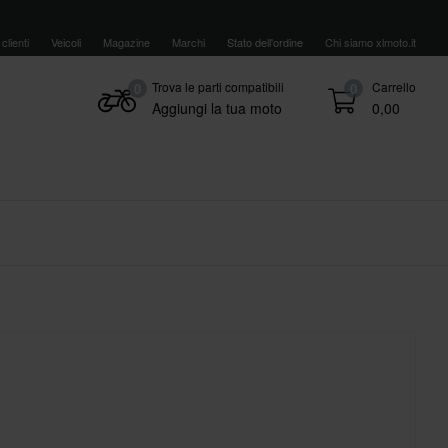
clienti
Veicoli
Magazine
Marchi
Stato dell'ordine
Chi siamo xlmoto.it
Trova le parti compatibili
Carrello
0
0
Aggiungi la tua moto
0,00