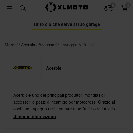
0
0
Tutto ciò che serve al tuo garage
Marchi
Acerbis
Accessori
Lavaggio & Pulizia
Acerbis
Acerbis è uno dei principali produttori mondiali di
accessori e pezzi di ricambio per motocross. Grazie al
continuo impegno nell'innovare e nell'utilizzare i migliori
materiali abbinati alle tecnologie più avanzate, Acerbis
Ulteriori informazioni
offre prodotti di altissima qualità.