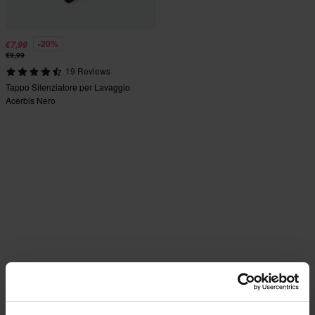
-20%
€7,99
€9,99
19 Reviews
Tappo Silenziatore per Lavaggio
Acerbis Nero