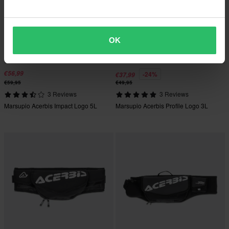
OK
€56,99
-24%
€37,99
€59,95
€49,95
3 Reviews
3 Reviews
Marsupio Acerbis Impact Logo 5L
Marsupio Acerbis Profile Logo 3L