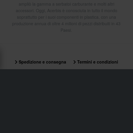
ampliò la gamma a serbatoi carburante e molti altri
accessori. Oggi, Acerbis è conosciuta in tutto il mondo
soprattutto per i suoi componenti in plastica, con una
produzione annua di oltre 4 milioni di pezzi distribuiti in 43
Paesi.
Spedizione e consegna
Termini e condizioni
Pagamento
Informativa sulla Privacy
Restituzioni
Diritto di recesso
Stato dell'ordine
Reclami & Controversie
Informazioni sul riciclo
Chi siamo xlmoto.it
Dichiarazione di conformità
Servizio Clienti
info@xlmoto.it