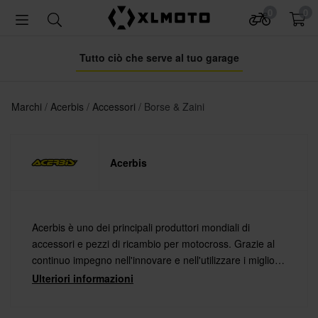
0
0
Tutto ciò che serve al tuo garage
Marchi
Acerbis
Accessori
Borse & Zaini
Acerbis
Acerbis è uno dei principali produttori mondiali di
accessori e pezzi di ricambio per motocross. Grazie al
continuo impegno nell'innovare e nell'utilizzare i migliori
materiali abbinati alle tecnologie più avanzate, Acerbis
Ulteriori informazioni
offre prodotti di altissima qualità.