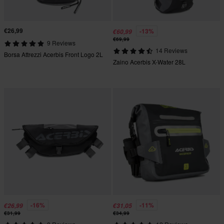
€26,99
-13%
€60,99
€69,99
9 Reviews
14 Reviews
Borsa Attrezzi Acerbis Front Logo 2L
Zaino Acerbis X-Water 28L
-16%
-11%
€26,99
€31,05
€31,99
€34,99