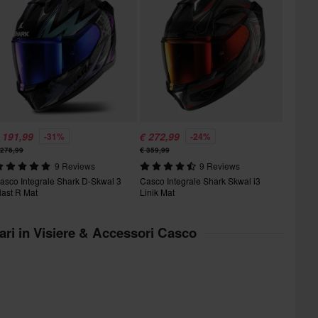
 191,99
€ 272,99
-31%
-24%
 276,99
€ 359,99
9 Reviews
9 Reviews
asco Integrale Shark D-Skwal 3
Casco Integrale Shark Skwal i3
last R Mat
Linik Mat
lari in Visiere & Accessori Casco