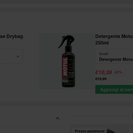
rse Drybag
Detergente Motul
250ml
Scegli
€10,39
-20%
€12,99
Aggiungi al carr
Prezzo pazzesco!