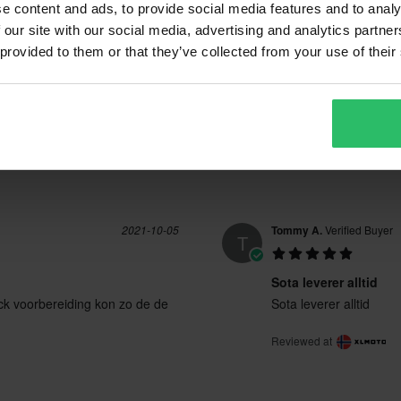
(0)
e content and ads, to provide social media features and to analy
22 Reviews
(2)
 our site with our social media, advertising and analytics partn
 provided to them or that they’ve collected from your use of their
2021-10-05
Tommy A.
Verified Buyer
T
Sota leverer alltid
ock voorbereiding kon zo de de
Sota leverer alltid
Reviewed at