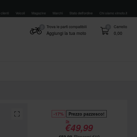
clienti
Veicoli
Magazine
Marchi
Stato dell'ordine
Chi siamo xlmoto.it
Trova le parti compatibili
Carrello
0
0
Aggiungi la tua moto
0,00
-17%
Prezzo pazzesco!
Da
€49,99
€59,99
Risparmi €10