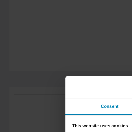
Politica di reso di 60 giorni*
Hai il diritto di restituire il tuo ordine entro 60 giorni. Si applic
Send
diritto di reso non si applica ai prodotti personalizzati o realiz
sezione Servizio Clienti
per ulteriori dettagli e condizioni..
Consent
This website uses cookies