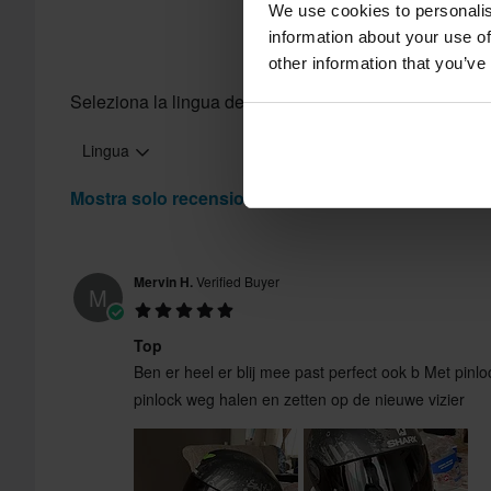
We use cookies to personalis
information about your use of
other information that you’ve
Seleziona la lingua delle recensioni
Lingua
Mostra solo recensioni in italiano
Mervin H.
Verified Buyer
M
Top
Ben er heel er blij mee past perfect ook b Met pinl
pinlock weg halen en zetten op de nieuwe vizier