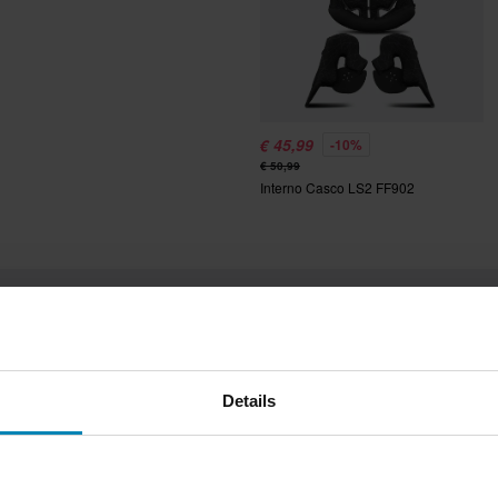
ano delle spese per il reso. *Il
zati su ordinazione. Consulta la
€ 45,99
-10%
€ 50,99
Interno Casco LS2 FF902
Recensioni
Details
4.5
(18)
(2)
(0)