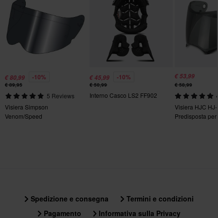
€ 53,99
-10%
-10%
€ 80,99
€ 45,99
€ 89,95
€ 50,99
€ 58,99
Interno Casco LS2 FF902
5 Reviews
Visiera Simpson
Visiera HJC HJ
Venom/Speed
Predisposta per
Spedizione e consegna
Termini e condizioni
Pagamento
Informativa sulla Privacy