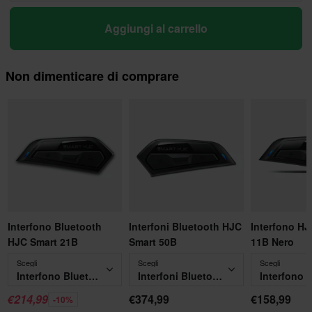
Aggiungi al carrello
Non dimenticare di comprare
Interfono Bluetooth
Interfoni Bluetooth HJC
Interfono HJ
HJC Smart 21B
Smart 50B
11B Nero
Scegli
Scegli
Scegli
Interfono Bluetooth HJC Smart 21B
Interfoni Bluetooth HJC Smart 50B
€214,99
€374,99
€158,99
-10%