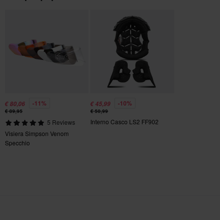
Send
-11%
-10%
€ 80,06
€ 45,99
€ 89,95
€ 50,99
Interno Casco LS2 FF902
5 Reviews
Visiera Simpson Venom
Specchio